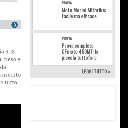
PROVA
Moto Morini Allthrike:
facile ma efficace
PROVA
Prova completa
CFmoto 450MT: la
a R 18.
piccola tuttofare
al peso e
 da
LEGGI TUTTO »
non certo
ta tutto