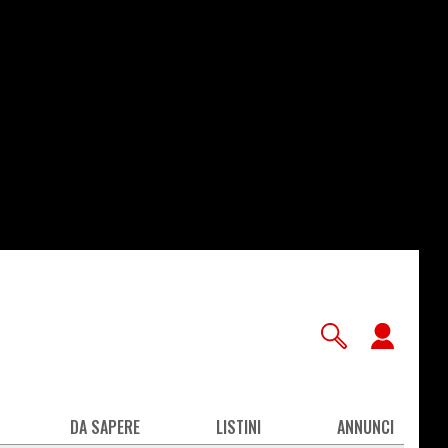
User
accou
men
DA SAPERE
LISTINI
ANNUNCI