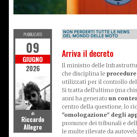
I
P
O
L
I
T
I
C
A
E
T
R
A
S
P
O
R
T
PUBBLICATO
09
Arriva il decreto
GIUGNO
Il ministro delle Infrastrutt
2026
che disciplina le
procedure
utilizzati per il controllo de
Si tratta dell'ultimo (ma chi
anni ha generato
un conte
centro della questione, lo ri
di
"omologazione" degli ap
Riccardo
pronunce dei tribunali e dell
Allegro
le multe rilevate da autovel