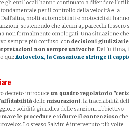
 gli enti locali hanno continuato a difendere l'utili
ondamentale per il controllo della velocità e la
 Dall'altra, molti automobilisti e motociclisti hann
 sanzioni, sostenendo che alcuni apparecchi fossero s
a non formalmente omologati. Una situazione che
ivo sempre più confuso, con
decisioni giudiziarie
erpretazioni non sempre univoche
. Dell'ultima,
o qui:
Autovelox, la Cassazione stringe il cappi
iare
ovo decreto introduce
un quadro regolatorio "cert
l'affidabilità
delle
misurazioni
, la tracciabilità del
iore solidità giuridica delle sanzioni. L'obiettivo
rmare le procedure e ridurre il contenzioso
che 
ovelox. Lo stesso Salvini è intervenuto più volte