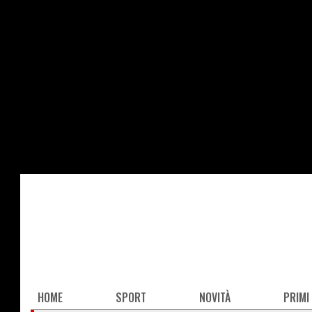
Salta
al
contenuto
principale
Main
HOME
SPORT
NOVITÀ
PRIMI
navigation