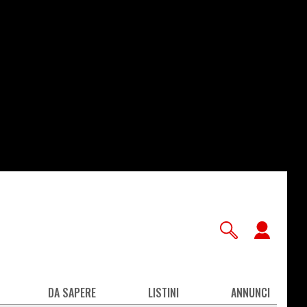
User
accou
men
DA SAPERE
LISTINI
ANNUNCI