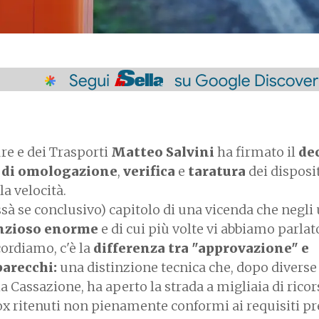
ure e dei Trasporti
Matteo Salvini
ha firmato il
de
 di omologazione
,
verifica
e
taratura
dei disposit
lla velocità.
ssà se conclusivo) capitolo di una vicenda che negli
nzioso enorme
e di cui più volte vi abbiamo parlato
cordiamo, c'è la
differenza tra "approvazione" e
parecchi:
una distinzione tecnica che, dopo diverse
a Cassazione, ha aperto la strada a migliaia di ricor
ox ritenuti non pienamente conformi ai requisiti pr