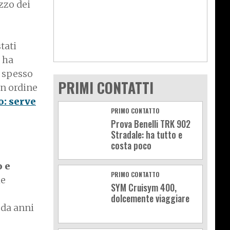
zzo dei
o
tati
 ha
spesso
PRIMI CONTATTI
 in ordine
o: serve
PRIMO CONTATTO
Prova Benelli TRK 902
Stradale: ha tutto e
costa poco
o e
PRIMO CONTATTO
le
SYM Cruisym 400,
dolcemente viaggiare
da anni