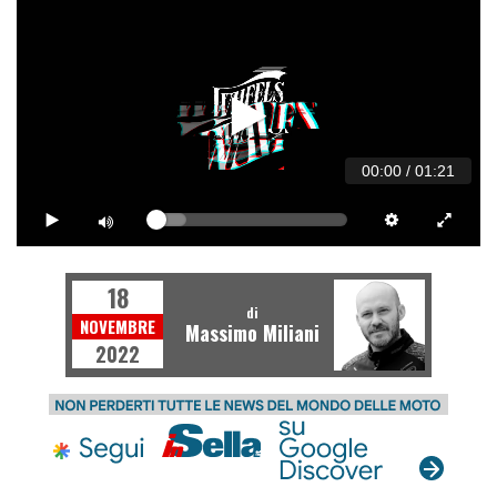
00:00
/
01:21
18
di
NOVEMBRE
Massimo Miliani
2022