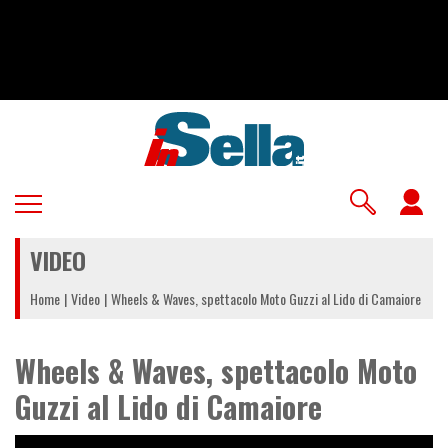
Salta
al
contenuto
principale
U
a
VIDEO
m
Home
Video
Wheels & Waves, spettacolo Moto Guzzi al Lido di Camaiore
Wheels & Waves, spettacolo Moto
Guzzi al Lido di Camaiore