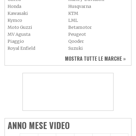
Honda
Husqvarna
Kawasaki
KTM
Kymco
LML
Moto Guzzi
Betamotor
MV Agusta
Peugeot
Piaggio
Qooder
Royal Enfield
Suzuki
Sym
Triumph
MOSTRA TUTTE LE MARCHE »
Vespa
Yamaha
Adiva
Adly
Aeon
Aspes
Axy
Baotian
ANNO MESE VIDEO