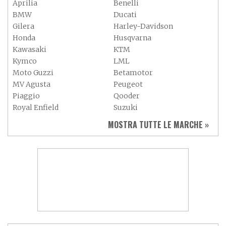
Aprilia
Benelli
BMW
Ducati
Gilera
Harley-Davidson
Honda
Husqvarna
Kawasaki
KTM
Kymco
LML
Moto Guzzi
Betamotor
MV Agusta
Peugeot
Piaggio
Qooder
Royal Enfield
Suzuki
Sym
Triumph
MOSTRA TUTTE LE MARCHE »
Vespa
Yamaha
Adiva
Adly
Aeon
Aspes
Axy
Baotian