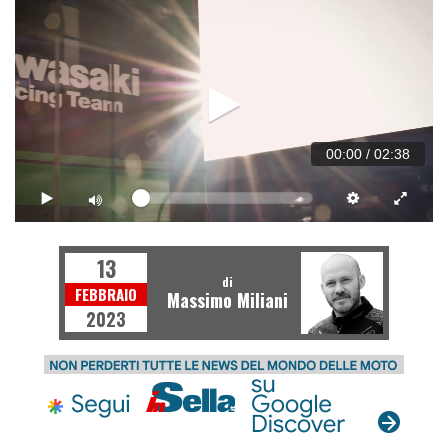
00:00
/
02:38
13
di
FEBBRAIO
Massimo Miliani
2023