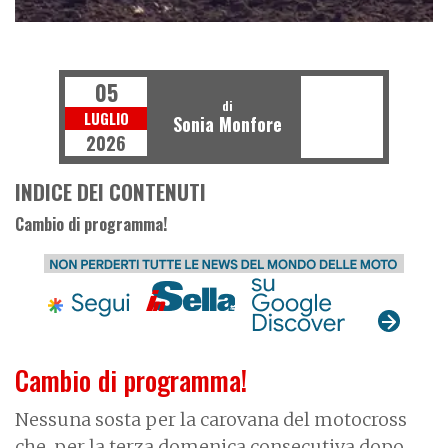
R
D
O
F
F
-
O
A
05
di
LUGLIO
Sonia Monfore
2026
INDICE DEI CONTENUTI
Cambio di programma!
Cambio di programma!
Nessuna sosta per la carovana del motocross
che, per la terza domenica consecutiva dopo