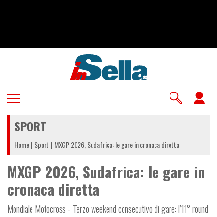
Salta
al
contenuto
principale
U
a
SPORT
m
Home
Sport
MXGP 2026, Sudafrica: le gare in cronaca diretta
MXGP 2026, Sudafrica: le gare in
cronaca diretta
Mondiale Motocross - Terzo weekend consecutivo di gare: l’11° round