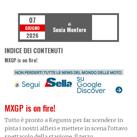
R
D
O
F
F
-
O
A
07
di
GIUGNO
Sonia Monfore
2026
INDICE DEI CONTENUTI
MXGP is on fire!
MXGP is on fire!
Tutto è pronto a Kegums per far scendere in
pista i nostri alfieri e mettere in scena l’ottavo
spettacolo della stagione. Il terzo