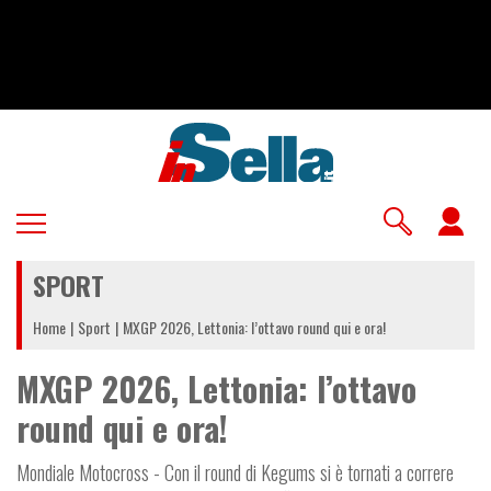
Salta
al
contenuto
principale
U
a
SPORT
m
Home
Sport
MXGP 2026, Lettonia: l’ottavo round qui e ora!
MXGP 2026, Lettonia: l’ottavo
round qui e ora!
Mondiale Motocross - Con il round di Kegums si è tornati a correre