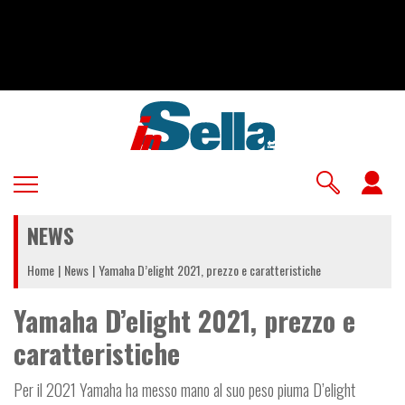
Salta
al
contenuto
principale
U
a
NEWS
m
Home
News
Yamaha D’elight 2021, prezzo e caratteristiche
Yamaha D’elight 2021, prezzo e
caratteristiche
Per il 2021 Yamaha ha messo mano al suo peso piuma D’elight