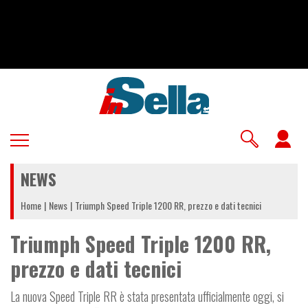
Salta
al
contenuto
principale
U
a
NEWS
m
Home
News
Triumph Speed Triple 1200 RR, prezzo e dati tecnici
Triumph Speed Triple 1200 RR,
prezzo e dati tecnici
La nuova Speed Triple RR è stata presentata ufficialmente oggi, si