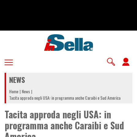
Salta
al
contenuto
principale
U
a
NEWS
m
Home
News
Tacita approda negli USA: in programma anche Caraibi e Sud America
Tacita approda negli USA: in
programma anche Caraibi e Sud
America