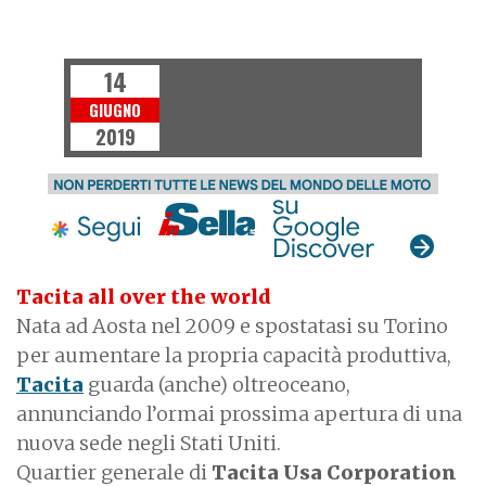
P
T
G
R
E
E
N
L
A
N
E
14
GIUGNO
2019
Tacita all over the world
Nata ad Aosta nel 2009 e spostatasi su Torino
per aumentare la propria capacità produttiva,
Tacita
guarda (anche) oltreoceano,
annunciando l’ormai prossima apertura di una
nuova sede negli Stati Uniti.
Quartier generale di
Tacita Usa Corporation