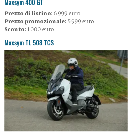
Maxsym 400 GT
Prezzo di listino:
6.999 euro
Prezzo promozionale:
5.999 euro
Sconto:
1.000 euro
Maxsym TL 508 TCS
I
m
a
g
e