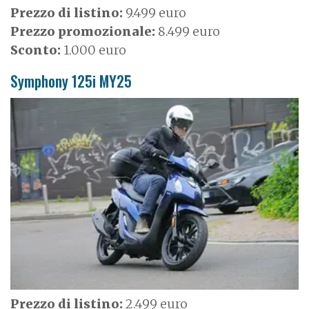
Prezzo di listino:
9.499 euro
Prezzo promozionale:
8.499 euro
Sconto:
1.000 euro
Symphony 125i MY25
I
m
a
g
e
Prezzo di listino:
2.499 euro