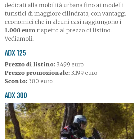
dedicati alla mobilità urbana fino ai modelli
turistici di maggiore cilindrata, con vantaggi
economici che in alcuni casi raggiungono i
1.000 euro
rispetto al prezzo di listino.
Vediamoli.
ADX 125
Prezzo di listino:
3.499 euro
Prezzo promozionale:
3.199 euro
Sconto:
300 euro
ADX 300
I
m
a
g