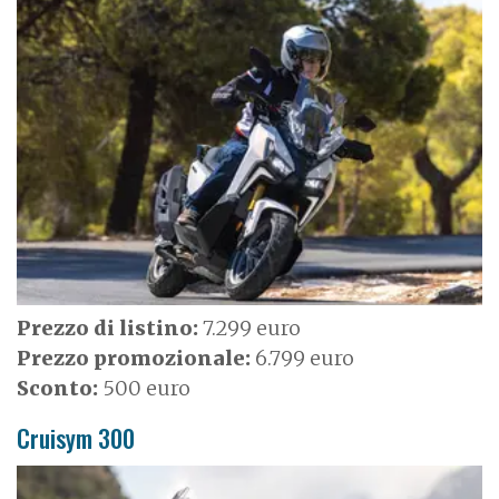
I
m
a
g
e
Prezzo di listino:
7.299 euro
Prezzo promozionale:
6.799 euro
Sconto:
500 euro
Cruisym 300
I