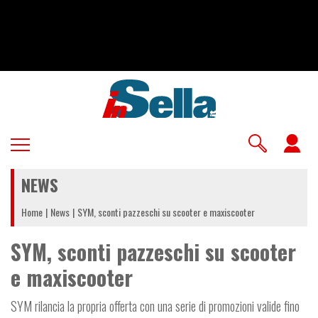
Salta
al
contenuto
principale
U
a
NEWS
m
Home
News
SYM, sconti pazzeschi su scooter e maxiscooter
SYM, sconti pazzeschi su scooter
e maxiscooter
SYM rilancia la propria offerta con una serie di promozioni valide fino