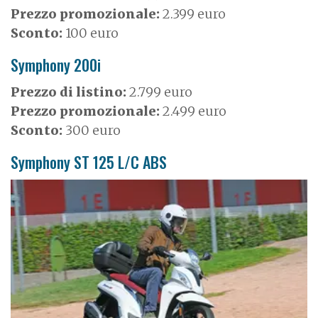
Prezzo promozionale:
2.399 euro
Sconto:
100 euro
Symphony 200i
Prezzo di listino:
2.799 euro
Prezzo promozionale:
2.499 euro
Sconto:
300 euro
Symphony ST 125 L/C ABS
I
m
a
g
e