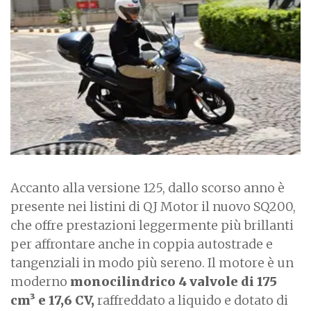
a
g
e
Accanto alla versione 125, dallo scorso anno è
presente nei listini di QJ Motor il nuovo SQ200,
che offre prestazioni leggermente più brillanti
per affrontare anche in coppia autostrade e
tangenziali in modo più sereno. Il motore è un
moderno
monocilindrico 4 valvole di 175
cm³ e 17,6 CV,
raffreddato a liquido e dotato di