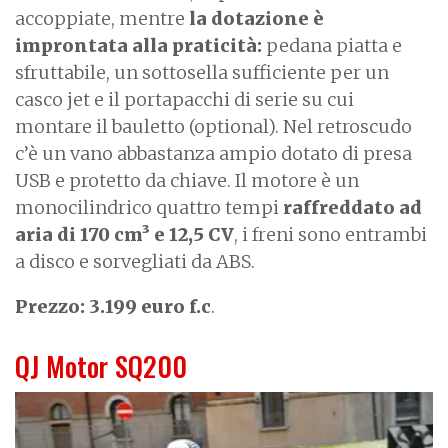
accoppiate, mentre
la dotazione è
improntata alla praticità:
pedana piatta e
sfruttabile, un sottosella sufficiente per un
casco jet e il portapacchi di serie su cui
montare il bauletto (optional). Nel retroscudo
c’è un vano abbastanza ampio dotato di presa
USB e protetto da chiave. Il motore è un
monocilindrico quattro tempi
raffreddato ad
aria di 170 cm³ e 12,5 CV
, i freni sono entrambi
a disco e sorvegliati da ABS.
Prezzo: 3.199 euro f.c
.
QJ Motor SQ200
I
m