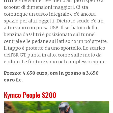
litri
è - ovviamente- meno ampio rispetto a
scooter di dimensioni maggiori. Ci sta
comunque un casco integrale e c’è ancora
spazio per altri oggetti. Dietro lo scudo c’è un
altro vano con presa USB. Il serbatoio della
benzina da 9 litri è posizionato sul tunnel
centrale e le pedane sui lati sono un po’ strette.
Il tappo è protetto da uno sportello. Lo scarico
dell’SR GT punta in alto, come sulle moto da
enduro. Le finiture sono nel complesso curate.
Prezzo: 4.650 euro, ora in promo a 3.650
euro f.c.
Kymco People S200
I
m