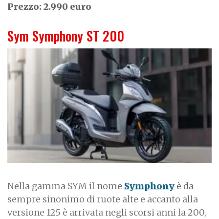
Prezzo: 2.990 euro
Sym Symphony ST 200
I
m
a
g
e
Nella gamma SYM il nome
Symphony
è da
sempre sinonimo di ruote alte e accanto alla
versione 125 è arrivata negli scorsi anni la 200,