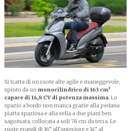
a
g
e
Si tratta di un ruote alte agile e maneggevole,
spinto da un
monocilindrico di 163 cm³
capace di 14,8 CV di potenza massima
. Lo
spazio a bordo non manca grazie alla pedana
piatta spaziosa e alla sella a due piani ben
sagomata, collocata a soli 78 cm da terra. Le
ruote grandi di 16” all’anteriore e 14” al