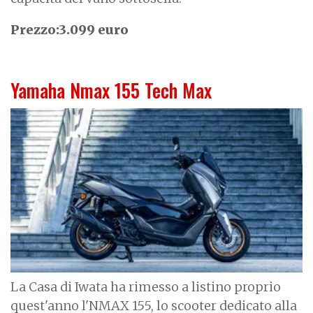
Prezzo:3.099 euro
Yamaha Nmax 155 Tech Max
I
m
a
g
e
La Casa di Iwata ha rimesso a listino proprio
quest'anno l'NMAX 155, lo scooter dedicato alla