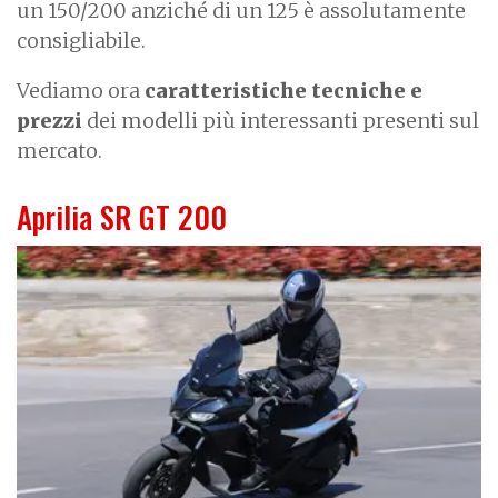
un 150/200 anziché di un 125 è assolutamente
consigliabile.
Vediamo ora
caratteristiche tecniche e
prezzi
dei modelli più interessanti presenti sul
mercato.
Aprilia SR GT 200
I
m
a
g
e