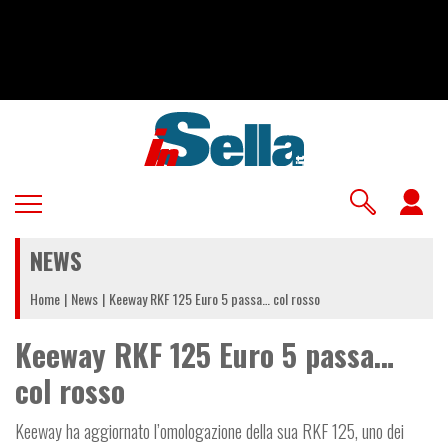
Salta
al
contenuto
principale
U
a
NEWS
m
Home
News
Keeway RKF 125 Euro 5 passa… col rosso
Keeway RKF 125 Euro 5 passa…
col rosso
Keeway ha aggiornato l’omologazione della sua RKF 125, uno dei