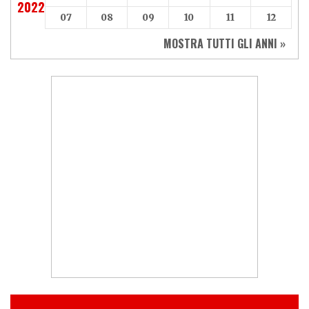
2022
07
08
09
10
11
12
MOSTRA TUTTI GLI ANNI »