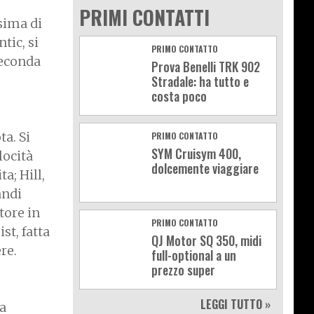
PRIMI CONTATTI
sima di
tic, si
PRIMO CONTATTO
seconda
Prova Benelli TRK 902
Stradale: ha tutto e
costa poco
ta. Si
PRIMO CONTATTO
SYM Cruisym 400,
locità
dolcemente viaggiare
a; Hill,
andi
tore in
PRIMO CONTATTO
st, fatta
QJ Motor SQ 350, midi
re.
full-optional a un
prezzo super
LEGGI TUTTO »
 a