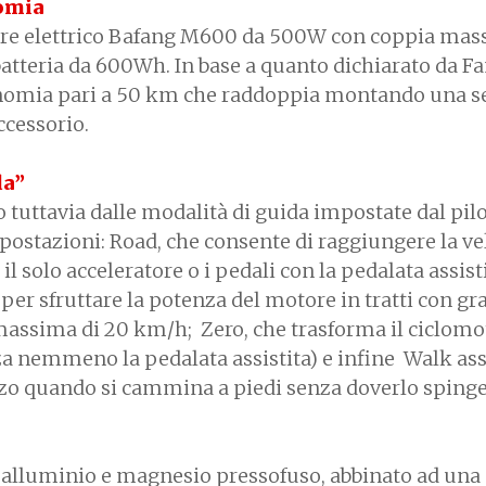
omia
tore elettrico Bafang M600 da 500W con coppia mas
tteria da 600Wh. In base a quanto dichiarato da Fan
onomia pari a 50 km che raddoppia montando una 
ccessorio.
da”
 tuttavia dalle modalità di guida impostate dal pilo
postazioni: Road, che consente di raggiungere la ve
 solo acceleratore o i pedali con la pedalata assistit
per sfruttare la potenza del motore in tratti con gr
massima di 20 km/h; Zero, che trasforma il ciclomo
a nemmeno la pedalata assistita) e infine Walk assi
o quando si cammina a piedi senza doverlo spinge
 di alluminio e magnesio pressofuso, abbinato ad una