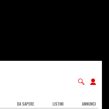
User
accou
men
DA SAPERE
LISTINI
ANNUNCI