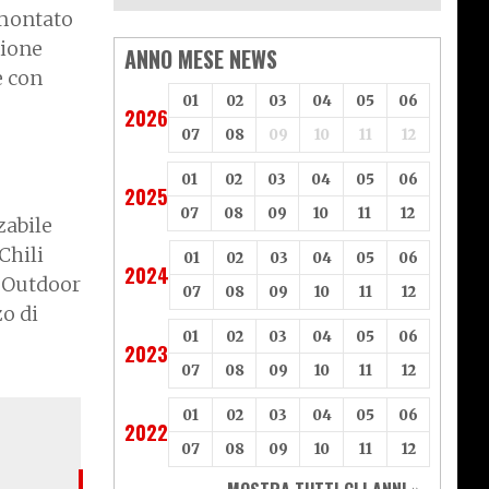
 montato
zione
ANNO MESE NEWS
e con
01
02
03
04
05
06
2026
07
08
09
10
11
12
01
02
03
04
05
06
2025
07
08
09
10
11
12
zabile
Chili
01
02
03
04
05
06
2024
, Outdoor
07
08
09
10
11
12
zo di
01
02
03
04
05
06
2023
07
08
09
10
11
12
01
02
03
04
05
06
2022
07
08
09
10
11
12