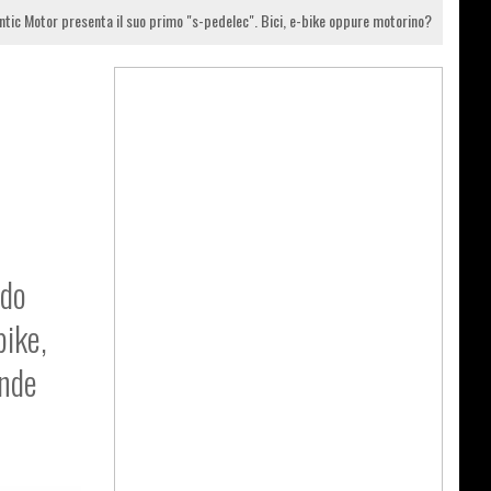
ntic Motor presenta il suo primo "s-pedelec". Bici, e-bike oppure motorino?
ndo
bike,
ende