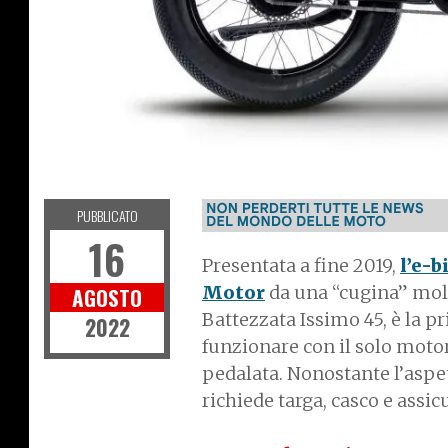
P
T
G
R
E
E
N
L
A
N
E
PUBBLICATO
16
Presentata a fine 2019,
l’e-b
Motor
da una “cugina” molt
AGOSTO
Battezzata Issimo 45, è la p
2022
funzionare con il solo moto
pedalata. Nonostante l’aspet
richiede targa, casco e assi