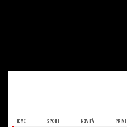
Salta
al
contenuto
principale
Main
HOME
SPORT
NOVITÀ
PRIMI
navigation