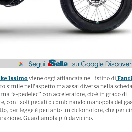
ike Issimo
viene oggi affiancata nel listino di
Fant
o simile nell’aspetto ma assai diversa nella scheda
rima “s-pedelec” con acceleratore, cioè in grado di
re, con i soli pedali o combinando manopola del gas
to, per legge è pertanto un ciclomotore, che per ci
curazione. Guardiamola più da vicino.