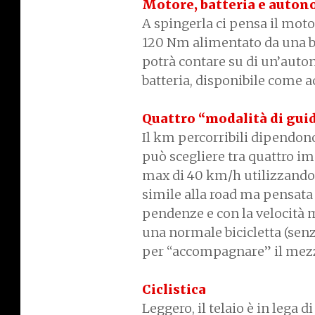
Motore, batteria e auton
A spingerla ci pensa il mo
120 Nm alimentato da una ba
potrà contare su di un’aut
batteria, disponibile come a
Quattro “modalità di gui
Il km percorribili dipendono
può scegliere tra quattro im
max di 40 km/h utilizzando il
simile alla road ma pensata 
pendenze e con la velocità 
una normale bicicletta (senz
per “accompagnare” il mezz
Ciclistica
Leggero, il telaio è in lega