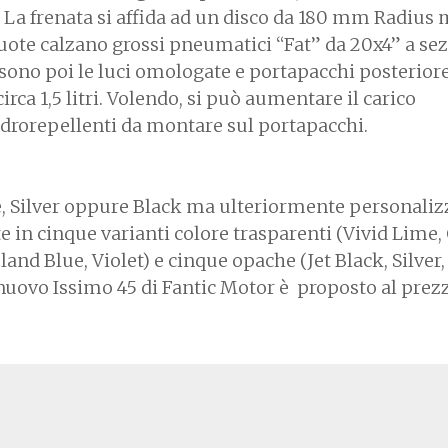
. La frenata si affida ad un disco da 180 mm Radius
ruote calzano grossi pneumatici “Fat” da 20x4” a se
 sono poi le luci omologate e portapacchi posterior
rca 1,5 litri. Volendo, si può aumentare il carico
idrorepellenti da montare sul portapacchi.
e, Silver oppure Black ma ulteriormente personaliz
te in cinque varianti colore trasparenti (Vivid Lime, 
and Blue, Violet) e cinque opache (Jet Black, Silver
 nuovo Issimo 45 di Fantic Motor è proposto al prez