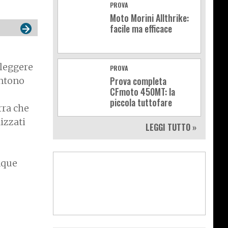
PROVA
Moto Morini Allthrike:
facile ma efficace
 leggere
PROVA
Prova completa
entono
CFmoto 450MT: la
piccola tuttofare
rra che
dizzati
LEGGI TUTTO »
unque