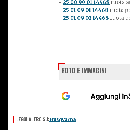
-
25 00 99 01 14468
ruota an
-
25 01 09 01 14468
ruota po
-
25 01 09 02 14468
ruota po
FOTO E IMMAGINI
LEGGI ALTRO SU:
Husqvarna