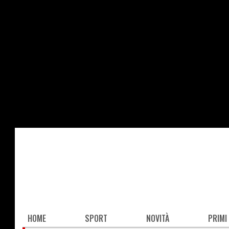
Salta
al
contenuto
principale
Main
HOME
SPORT
NOVITÀ
PRIMI
navigation