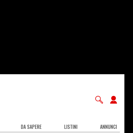
User
accou
men
DA SAPERE
LISTINI
ANNUNCI