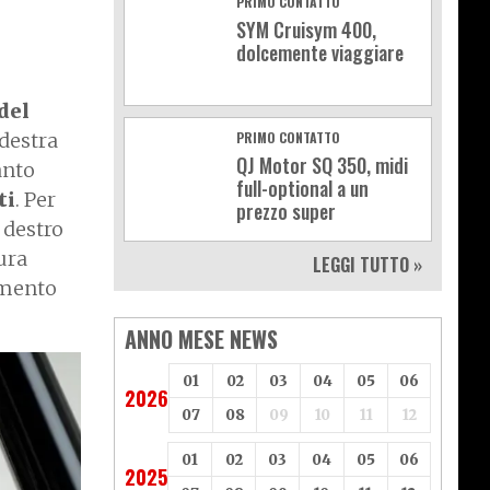
PRIMO CONTATTO
SYM Cruisym 400,
dolcemente viaggiare
del
 destra
PRIMO CONTATTO
QJ Motor SQ 350, midi
anto
full-optional a un
ti
. Per
prezzo super
o destro
tura
LEGGI TUTTO »
timento
ANNO MESE NEWS
01
02
03
04
05
06
2026
07
08
09
10
11
12
01
02
03
04
05
06
2025