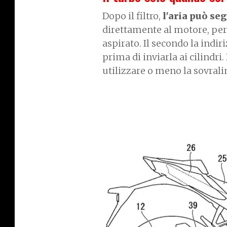
Dopo il filtro,
l'aria può seg
direttamente al motore, pe
aspirato. Il secondo la indi
prima di inviarla ai cilindr
utilizzare o meno la sovrali
I
m
a
g
e