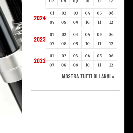
07
08
09
10
11
12
01
02
03
04
05
06
2024
07
08
09
10
11
12
01
02
03
04
05
06
2023
07
08
09
10
11
12
01
02
03
04
05
06
2022
07
08
09
10
11
12
MOSTRA TUTTI GLI ANNI »