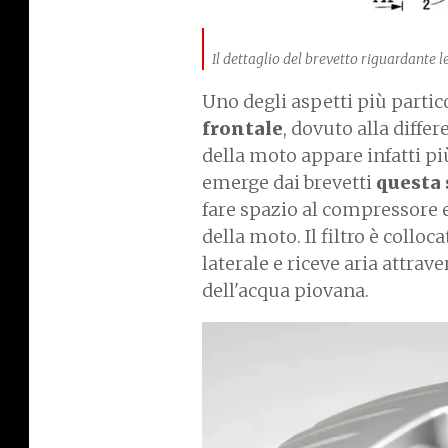
Il dettaglio del brevetto riguardante le
Uno degli aspetti più partico
frontale
, dovuto alla diffe
della moto appare infatti p
emerge dai brevetti
questa 
fare spazio al compressore el
della moto. Il filtro è colloc
laterale e riceve aria attra
dell'acqua piovana.
I
m
a
g
e