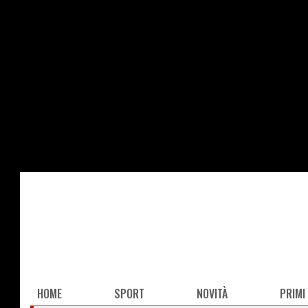
Salta
al
contenuto
principale
Main
HOME
SPORT
NOVITÀ
PRIMI
navigation