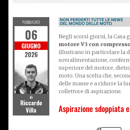
SPY
PUBBLICATO
06
Negli scorsi giorni, la Casa 
motore V3 con compressor
GIUGNO
illustrano in particolare la
2026
sovralimentazione, conferma
superiore del motore, dietro 
moto. Una scelta che, second
delle masse e a ridurre la l
collettore di aspirazione.
di
Riccardo
Aspirazione sdoppiata e
Villa
I
m