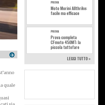
PROVA
Moto Morini Allthrike:
facile ma efficace
PROVA
Prova completa
CFmoto 450MT: la
piccola tuttofare
LEGGI TUTTO »
st’anno
la quale
quasi
cati sia