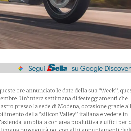
queste ore annunciato le date della sua “Week”, que
tembre. Un’intera settimana di festeggiamenti che
nastro presso la sede di Modena, occasione grazie al
abilimento della “silicon Valley” italiana e vedere in
’azienda, ampliata con area produttiva e uffici per 
ttimana proseguirà poi con altri appuntamenti dedi