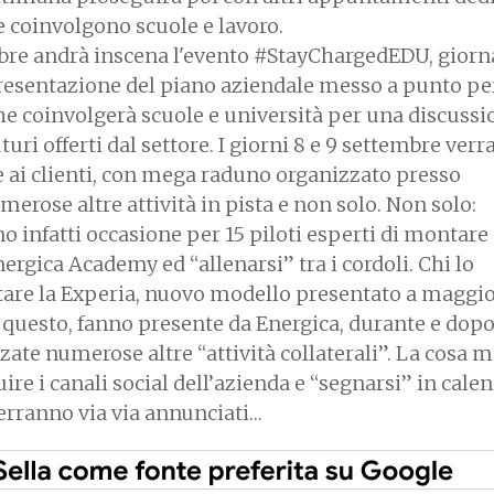
he coinvolgono scuole e lavoro.
embre andrà inscena l'evento #StayChargedEDU, giorn
resentazione del piano aziendale messo a punto pe
he coinvolgerà scuole e università per una discussi
turi offerti dal settore. I giorni 8 e 9 settembre ver
 ai clienti, con mega raduno organizzato presso
rose altre attività in pista e non solo. Non solo:
 infatti occasione per 15 piloti esperti di montare 
rgica Academy ed “allenarsi” tra i cordoli. Chi lo
tare la Experia, nuovo modello presentato a maggio 
ti questo, fanno presente da Energica, durante e dopo
te numerose altre “attività collaterali”. La cosa m
ire i canali social dell’azienda e “segnarsi” in calen
erranno via via annunciati…