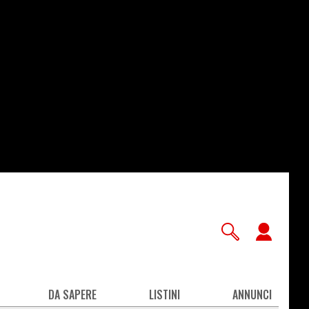
User
accou
men
DA SAPERE
LISTINI
ANNUNCI