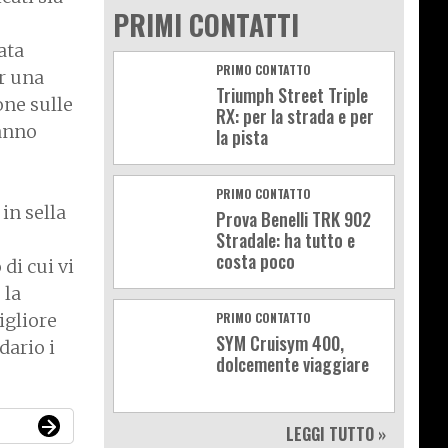
PRIMI CONTATTI
ata
PRIMO CONTATTO
r una
Triumph Street Triple
one sulle
RX: per la strada e per
ranno
la pista
PRIMO CONTATTO
in sella
Prova Benelli TRK 902
Stradale: ha tutto e
costa poco
di cui vi
 la
igliore
PRIMO CONTATTO
SYM Cruisym 400,
dario i
dolcemente viaggiare
LEGGI TUTTO »