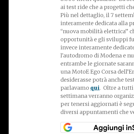
ai test ride che a progetti c
Più nel dettaglio, il 7 sett
interamente dedicata alla p
“nuova mobilità elettrica” c
opportunità e gli sviluppi fu
invece interamente dedicate
l'autodromo di Modena e nume
entrambe le giornate saranno
una MotoE Ego Corsa dell’Ene
desiderasse potrà anche tes
parlavamo
qui
. Oltre a tut
settimana verranno organizza
per tenersi aggiornati è segu
diversi appuntamenti che v