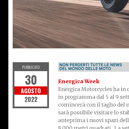
NEWS
PUBBLICATO
30
Energica Week
Energica Motorcycles ha in 
AGOSTO
in programma dal 5 al 9 set
2022
comincerà con il taglio del 
sarà possibile visitare lo st
anteprima i nuovi spazi dell
8.000 metri quadrati. La se