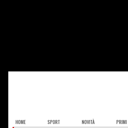
Salta
al
contenuto
principale
Main
HOME
SPORT
NOVITÀ
PRIMI
navigation