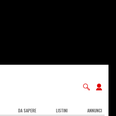
User
accou
men
DA SAPERE
LISTINI
ANNUNCI