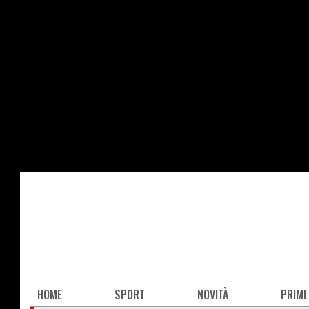
Salta
al
contenuto
principale
Main
HOME
SPORT
NOVITÀ
PRIMI
navigation