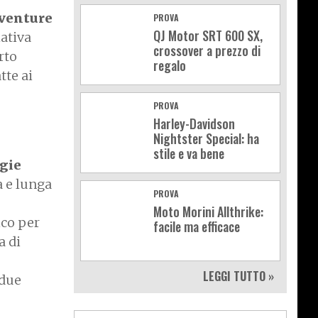
venture
PROVA
QJ Motor SRT 600 SX,
iativa
crossover a prezzo di
rto
regalo
tte ai
PROVA
Harley-Davidson
Nightster Special: ha
stile e va bene
igie
a e lunga
PROVA
Moto Morini Allthrike:
ico per
facile ma efficace
a di
LEGGI TUTTO »
 due