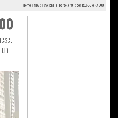
Home
News
Cyclone, si parte gratis con RX650 e RX600
600
mese.
i un