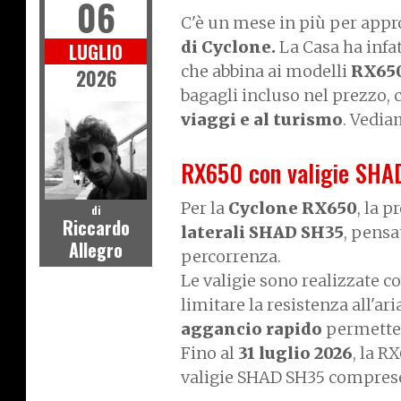
06
C'è un mese in più per appro
di Cyclone.
La Casa ha infat
LUGLIO
che abbina ai modelli
RX65
2026
bagagli incluso nel prezzo, 
viaggi e al turismo
. Vedia
RX650 con valigie SHAD
Per la
Cyclone RX650
, la 
di
Riccardo
laterali SHAD SH35
, pensa
Allegro
percorrenza.
Le valigie sono realizzate c
limitare la resistenza all'ar
aggancio rapido
permette 
Fino al
31 luglio 2026
, la R
valigie SHAD SH35 comprese 