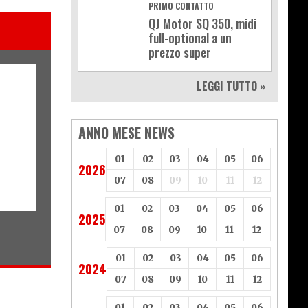
PRIMO CONTATTO
QJ Motor SQ 350, midi
full-optional a un
prezzo super
LEGGI TUTTO »
ANNO MESE NEWS
01
02
03
04
05
06
2026
07
08
09
10
11
12
01
02
03
04
05
06
2025
07
08
09
10
11
12
01
02
03
04
05
06
2024
07
08
09
10
11
12
01
02
03
04
05
06