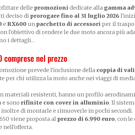
fittare delle
promozioni
dedicate alla
gamma ad
ti deciso di
prorogare fino al 31 luglio 2026
l'iniz
0
e
RX600
un
pacchetto di accessori
per il traspo
con l'obiettivo di rendere le due moto ancora più ada
mo i dettagli…
 comprese nel prezzo
promozione prevede l'inclusione della
coppia di val
te per chi utilizza la moto anche nei viaggi di medi
on materiali resistenti, hanno un profilo aerodinam
ia e sono
rifinite con cover in alluminio
. Il sistem
inoltre di montarle e rimuoverle in pochi secondi.
X650 viene proposta al
prezzo di 6.990 euro
, con le
nell'offerta.