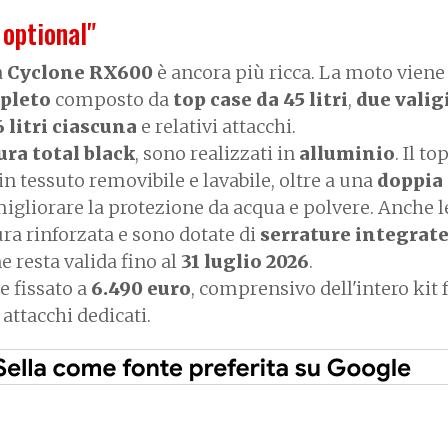
 optional"
a
Cyclone RX600
è ancora più ricca. La moto viene 
pleto
composto da
top case da 45 litri
,
due valig
6 litri ciascuna
e relativi attacchi.
ura total black
, sono realizzati in
alluminio
. Il to
in tessuto removibile e lavabile, oltre a una
doppia
igliorare la protezione da acqua e polvere. Anche le
ura rinforzata e sono dotate di
serrature integrat
 resta valida fino al
31 luglio 2026
.
e fissato a
6.490 euro
, comprensivo dell'intero kit
e attacchi dedicati.