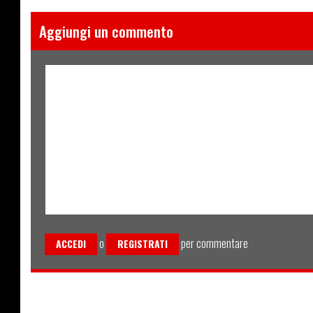
Aggiungi un commento
o
per commentare
ACCEDI
REGISTRATI