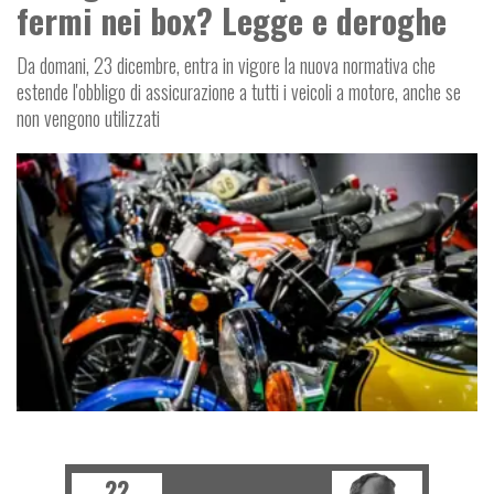
fermi nei box? Legge e deroghe
Da domani, 23 dicembre, entra in vigore la nuova normativa che
estende l'obbligo di assicurazione a tutti i veicoli a motore, anche se
non vengono utilizzati
I
P
O
L
I
T
I
C
A
E
T
R
A
S
P
O
R
T
22