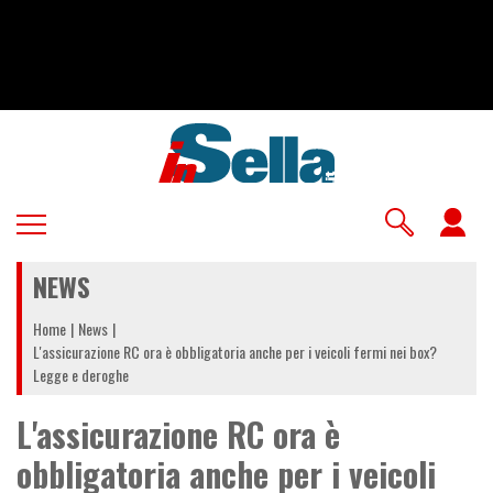
Salta
al
contenuto
principale
U
a
NEWS
m
Home
News
L'assicurazione RC ora è obbligatoria anche per i veicoli fermi nei box?
Legge e deroghe
L'assicurazione RC ora è
obbligatoria anche per i veicoli