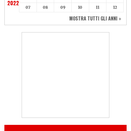
2022
07
08
09
10
11
12
MOSTRA TUTTI GLI ANNI »