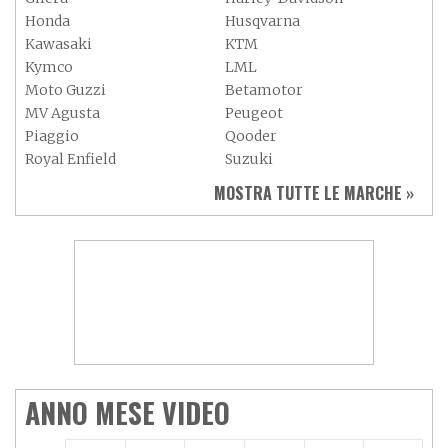
Honda
Husqvarna
Kawasaki
KTM
Kymco
LML
Moto Guzzi
Betamotor
MV Agusta
Peugeot
Piaggio
Qooder
Royal Enfield
Suzuki
Sym
Triumph
MOSTRA TUTTE LE MARCHE »
Vespa
Yamaha
Adiva
Adly
Aeon
Aspes
Axy
Baotian
ANNO MESE VIDEO