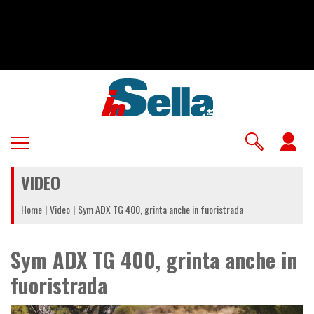
Salta
al
contenuto
principale
U
a
VIDEO
m
Home
Video
Sym ADX TG 400, grinta anche in fuoristrada
Sym ADX TG 400, grinta anche in
fuoristrada