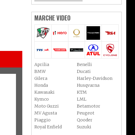
MARCHE VIDEO
Aprilia
Benelli
BMW
Ducati
Gilera
Harley-Davidson
Honda
Husqvarna
Kawasaki
KTM
Kymco
LML
Moto Guzzi
Betamotor
MV Agusta
Peugeot
Piaggio
Qooder
Royal Enfield
Suzuki
Sym
Triumph