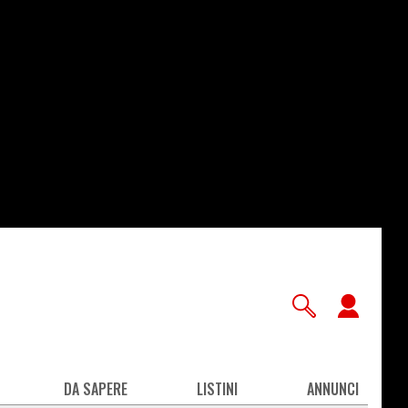
User
accou
men
DA SAPERE
LISTINI
ANNUNCI