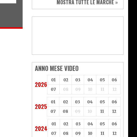
MOSTRA TUTTE LE MARCHE »
Vespa
Yamaha
Adiva
Adly
Aeon
Aspes
Axy
Baotian
ANNO MESE VIDEO
01
02
03
04
05
06
2026
07
08
09
10
11
12
01
02
03
04
05
06
2025
07
08
09
10
11
12
01
02
03
04
05
06
2024
07
08
09
10
11
12