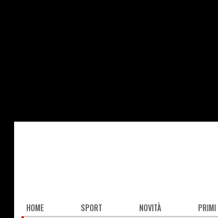
Salta
al
contenuto
principale
Main
HOME
SPORT
NOVITÀ
PRIMI
navigation