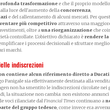
 profonda trasformazione
e che il proprio modello
 alla luce dell'aumento della
concorrenza
,
azi
e del rallentamento di alcuni mercati. Per ques
ventare più competitivo
attraverso una maggior
nvestimenti, oltre a
una riorganizzazione
che coi
cietà controllate. L'obiettivo dichiarato è
rendere la
semplificare i processi decisionali e sfruttare meglio
ari marchi.
elle indiscrezioni
on contiene alcun riferimento diretto a Ducati
o Panigale sia effettivamente destinata alla vendita
gen non ha smentito le indiscrezioni circolate nei 
di, la situazione non cambia: non esistono annunci u
le voci rilanciate dal
Financial Times
continuano a
n
parte del gruppo tedesco
, come invece era avvenu