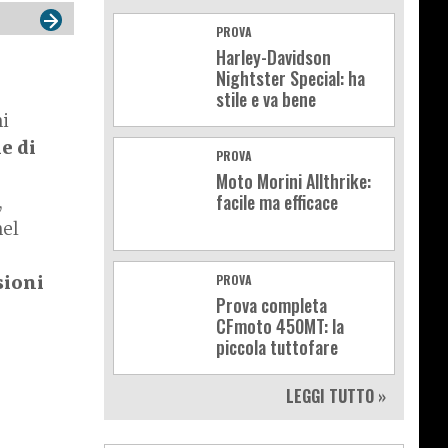
PROVA
Harley-Davidson
Nightster Special: ha
stile e va bene
ni
e di
PROVA
Moto Morini Allthrike:
facile ma efficace
,
nel
sioni
PROVA
Prova completa
CFmoto 450MT: la
piccola tuttofare
LEGGI TUTTO »