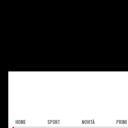
Salta
al
contenuto
principale
Main
HOME
SPORT
NOVITÀ
PRIMI
navigation