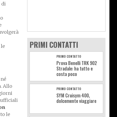
 di
to
e
nvolgerà
PRIMI CONTATTI
 le
PRIMO CONTATTO
Prova Benelli TRK 902
Stradale: ha tutto e
costa poco
né
. Allo
PRIMO CONTATTO
giorni
SYM Cruisym 400,
fficiali
dolcemente viaggiare
on
to le