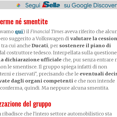
ferme né smentite
rlavamo
qui
) il
Financial Times
aveva riferito che alcu
bero suggerito a Volkswagen di
valutare la cession
, tra cui anche
Ducati
, per
sostenere il piano di
al costruttore tedesco. Interpellata sulla questione
 dichiarazione ufficiale
che, pur senza entrare 
non le smentisce. Il gruppo spiega infatti di non
ni e riservati", precisando che le
eventuali deci
vate dagli organi competenti
e che non intende
a conferma, quindi. Ma neppure alcuna smentita.
izzazione del gruppo
ibadisce che l'intero settore automobilistico sta