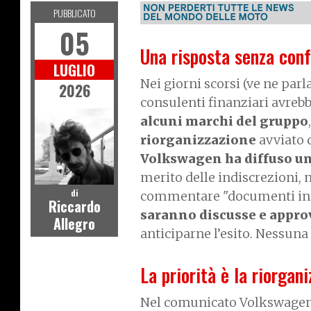
PUBBLICATO
05
Una risposta senza con
LUGLIO
Nei giorni scorsi (ve ne pa
2026
consulenti finanziari avreb
alcuni marchi del gruppo
riorganizzazione
avviato d
Volkswagen ha diffuso una
merito delle indiscrezioni, 
di
commentare "documenti inter
Riccardo
saranno discusse e appro
Allegro
anticiparne l’esito. Nessun
La priorità è la riorgan
Nel comunicato Volkswagen r