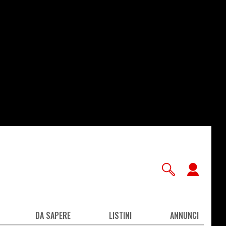
User
accou
men
DA SAPERE
LISTINI
ANNUNCI