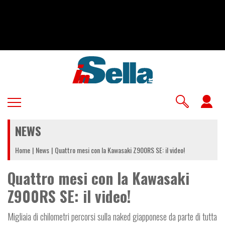
Salta
al
contenuto
principale
U
a
NEWS
m
Home
News
Quattro mesi con la Kawasaki Z900RS SE: il video!
Quattro mesi con la Kawasaki
Z900RS SE: il video!
Migliaia di chilometri percorsi sulla naked giapponese da parte di tutta