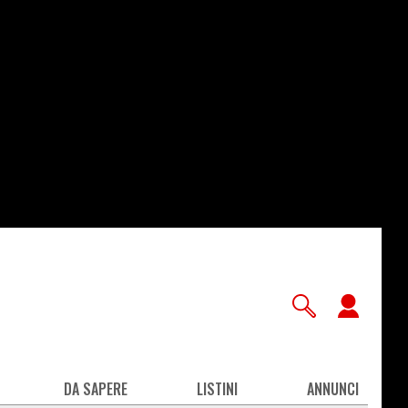
User
accou
men
DA SAPERE
LISTINI
ANNUNCI