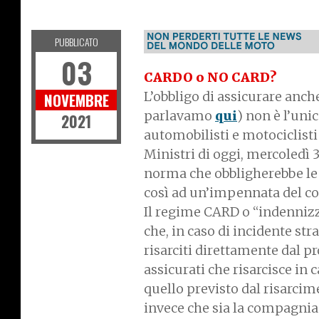
I
P
O
L
I
T
I
C
A
E
T
R
A
S
P
O
R
T
PUBBLICATO
03
CARDO o NO CARD?
L’obbligo di assicurare anche
NOVEMBRE
parlavamo
qui
) non è l’uni
2021
automobilisti e motociclisti 
Ministri di oggi, mercoledì 
norma che obbligherebbe le
così ad un’impennata del co
Il regime CARD o “indennizzo
che, in caso di incidente st
risarciti direttamente dal pr
assicurati che risarcisce in
quello previsto dal risarci
invece che sia la compagnia 