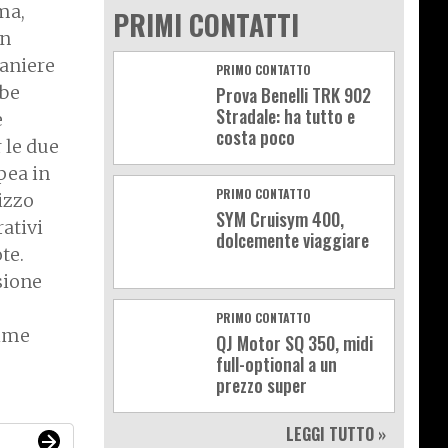
ma,
PRIMI CONTATTI
in
raniere
PRIMO CONTATTO
bbe
Prova Benelli TRK 902
Stradale: ha tutto e
e
costa poco
 le due
pea in
PRIMO CONTATTO
izzo
SYM Cruisym 400,
ativi
dolcemente viaggiare
te.
sione
PRIMO CONTATTO
gime
QJ Motor SQ 350, midi
full-optional a un
prezzo super
LEGGI TUTTO »