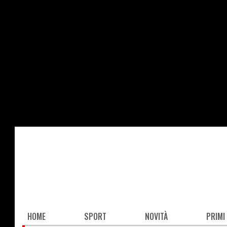
Salta
al
contenuto
principale
Main
HOME
SPORT
NOVITÀ
PRIMI
navigation