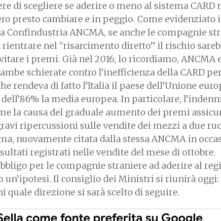
ere di scegliere se aderire o meno al sistema CARD 
ero presto cambiare e in peggio. Come evidenziato 
ssa Confindustria ANCMA, se anche le compagnie st
 rientrare nel “risarcimento diretto” il rischio sare
ievitare i premi. Già nel 2016, lo ricordiamo, ANCMA 
trambe schierate contro l’inefficienza della CARD per
e rendeva di fatto l’Italia il paese dell’Unione euro
a dell’86% la media europea. In particolare, l’indenn
ome la causa del graduale aumento dei premi assicur
gravi ripercussioni sulle vendite dei mezzi a due ruo
ma, nuovamente citata dalla stessa ANCMA in occa
isultati registrati nelle vendite del mese di ottobre.
obbligo per le compagnie straniere ad aderire al re
un’ipotesi. Il consiglio dei Ministri si riunirà oggi:
 quale direzione si sarà scelto di seguire.