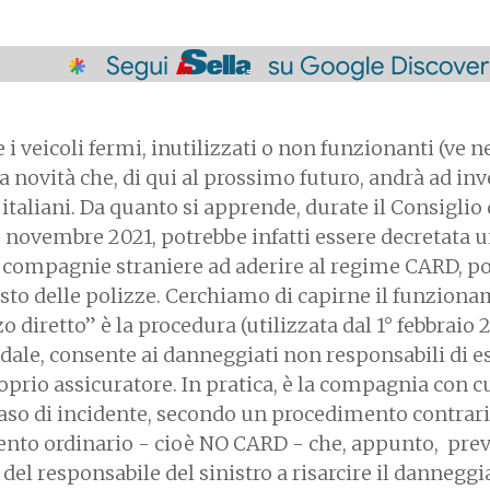
 i veicoli fermi, inutilizzati o non funzionanti (ve n
ca novità che, di qui al prossimo futuro, andrà ad inv
italiani. Da quanto si apprende, durate il Consiglio 
3 novembre 2021, potrebbe infatti essere decretata 
 compagnie straniere ad aderire al regime CARD, p
sto delle polizze. Cerchiamo di capirne il funziona
 diretto” è la procedura (utilizzata dal 1° febbraio 
radale, consente ai danneggiati non responsabili di e
oprio assicuratore. In pratica, è la compagnia con cu
 caso di incidente, secondo un procedimento contrari
mento ordinario - cioè NO CARD - che, appunto, pre
del responsabile del sinistro a risarcire il danneggi