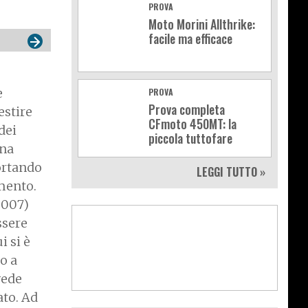
PROVA
Moto Morini Allthrike:
facile ma efficace
e
PROVA
Prova completa
estire
CFmoto 450MT: la
dei
piccola tuttofare
una
ortando
LEGGI TUTTO »
mento.
2007)
ssere
i si è
o a
vede
ato. Ad