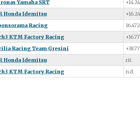
tronas Yamaha SRT
+14.2
R Honda Idemitsu
+16.2
ponsorama Racing
16.472
ch3 KTM Factory Racing
+16.7
rilia Racing Team Gresini
+38.77
R Honda Idemitsu
rit.
ch3 KTM Factory Racing
n.d.