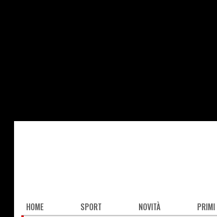
Salta
al
contenuto
principale
Main
HOME
SPORT
NOVITÀ
PRIMI
navigation