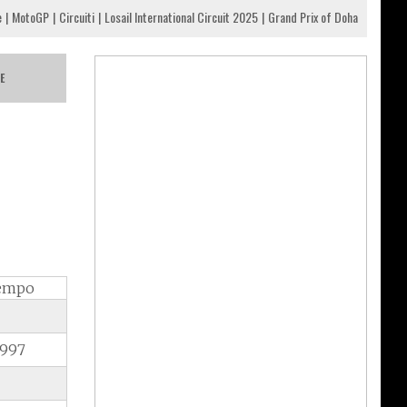
e
MotoGP
Circuiti
Losail International Circuit 2025
Grand Prix of Doha
E
empo
.997