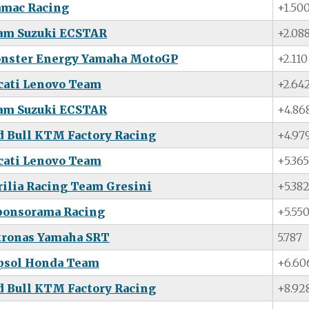
amac Racing
+1.50
am Suzuki ECSTAR
+2.08
nster Energy Yamaha MotoGP
+2.110
cati Lenovo Team
+2.64
am Suzuki ECSTAR
+4.86
d Bull KTM Factory Racing
+4.97
cati Lenovo Team
+5.365
rilia Racing Team Gresini
+5.38
ponsorama Racing
+5.55
tronas Yamaha SRT
5.787
psol Honda Team
+6.60
d Bull KTM Factory Racing
+8.92