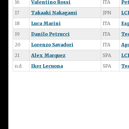
16
Valentino Rossi
ITA
Pe
17
Takaaki Nakagami
JPN
LC
18
Luca Marini
ITA
Es
19
Danilo Petrucci
ITA
Te
20
Lorenzo Savadori
ITA
Ap
21
Alex Marquez
SPA
LC
n.d.
Iker Lecuona
SPA
Te