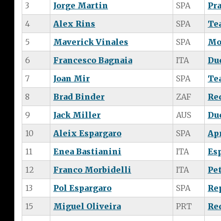
3
Jorge Martin
SPA
Pr
4
Alex Rins
SPA
Te
5
Maverick Vinales
SPA
Mo
6
Francesco Bagnaia
ITA
Du
7
Joan Mir
SPA
Te
8
Brad Binder
ZAF
Re
9
Jack Miller
AUS
Du
10
Aleix Espargaro
SPA
Ap
11
Enea Bastianini
ITA
Es
12
Franco Morbidelli
ITA
Pe
13
Pol Espargaro
SPA
Re
15
Miguel Oliveira
PRT
Re