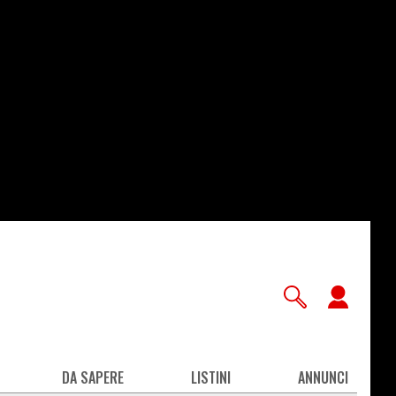
User
accou
men
DA SAPERE
LISTINI
ANNUNCI