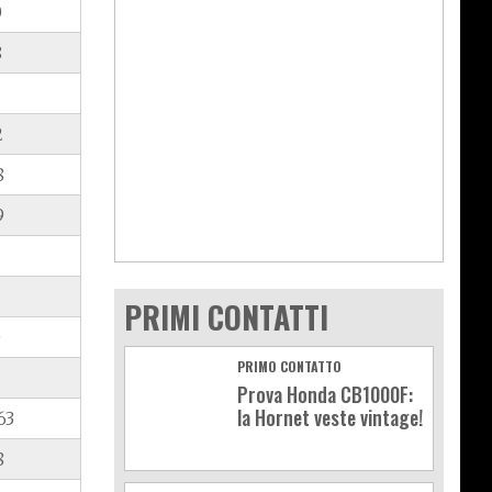
0
8
2
8
9
2
PRIMI CONTATTI
0
PRIMO CONTATTO
Prova Honda CB1000F:
la Hornet veste vintage!
63
8