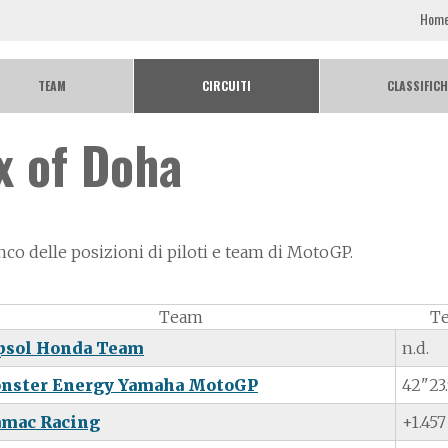
Hom
TEAM
CIRCUITI
CLASSIFICH
x of Doha
enco delle posizioni di piloti e team di MotoGP.
Team
T
psol Honda Team
n.d.
nster Energy Yamaha MotoGP
42"23
amac Racing
+1.457