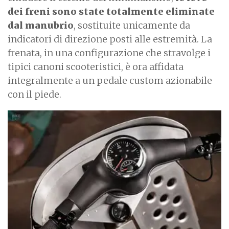
dei freni sono state totalmente eliminate
dal manubrio
, sostituite unicamente da
indicatori di direzione posti alle estremità. La
frenata, in una configurazione che stravolge i
tipici canoni scooteristici, è ora affidata
integralmente a un pedale custom azionabile
con il piede.
I
m
a
g
e