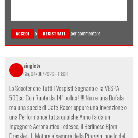
o
per commentare
ACCEDI
REGISTRATI
singletv
Gio, 04/06/2026 - 13:08
Lo Scooter che Tutti i Vespisti Sognano e' la VESPA
500cc. Con Ruote da 14" pollici !!!!! Non e' una Bufala
ma una specie di Cafe' Racer oppure una Invenzione o
una Performance fatta qualche Anno fa da un
Ingegnere Aeronautico Tedesco, il Berlinese Bjorn
Dressler . Il Motore e' sempre della Piaggio, quello del