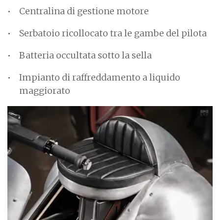
Centralina di gestione motore
Serbatoio ricollocato tra le gambe del pilota
Batteria occultata sotto la sella
Impianto di raffreddamento a liquido
maggiorato
I
m
a
g
e