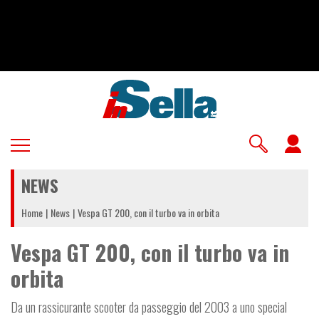
Salta
al
contenuto
principale
U
a
NEWS
m
Home
News
Vespa GT 200, con il turbo va in orbita
Vespa GT 200, con il turbo va in
orbita
Da un rassicurante scooter da passeggio del 2003 a uno special