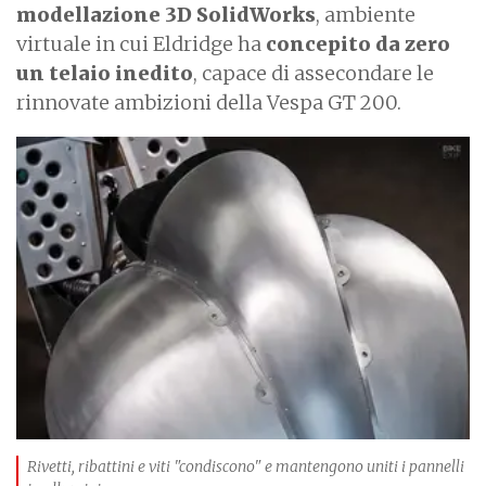
modellazione 3D SolidWorks
, ambiente
virtuale in cui Eldridge ha
concepito da zero
un telaio inedito
, capace di assecondare le
rinnovate ambizioni della Vespa GT 200.
I
m
a
g
e
Rivetti, ribattini e viti "condiscono" e mantengono uniti i pannelli