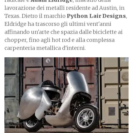
lavorazione dei metalli residente ad Austin, in
Texas. Dietro il marchio
Python Lair Designs
,
Eldridge ha trascorso gli ultimi vent'anni
affinando un'arte che spazia dalle biciclette ai
chopper, fino agli hot rod e alla complessa
carpenteria metallica d'interni.
I
m
a
g
e