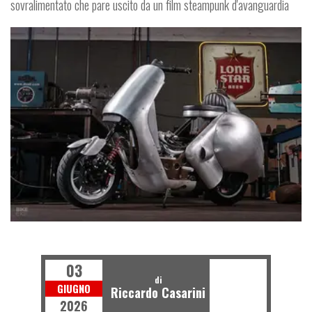
sovralimentato che pare uscito da un film steampunk d'avanguardia
FUORISERIE
03
di
GIUGNO
Riccardo Casarini
2026