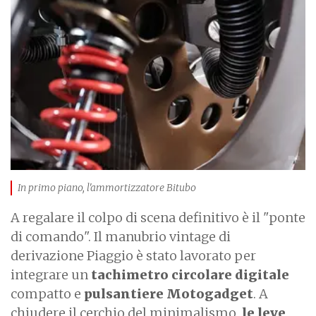
m
a
g
e
In primo piano, l'ammortizzatore Bitubo
A regalare il colpo di scena definitivo è il "ponte
di comando". Il manubrio vintage di
derivazione Piaggio è stato lavorato per
integrare un
tachimetro circolare digitale
compatto e
pulsantiere Motogadget
. A
chiudere il cerchio del minimalismo,
le leve