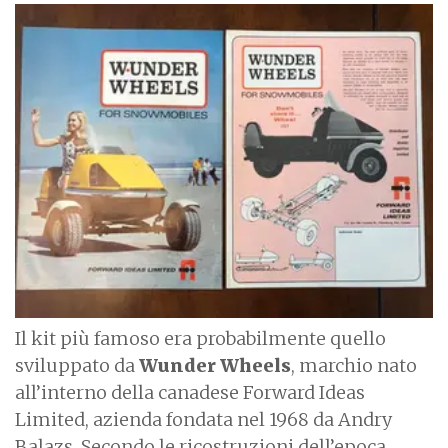
I
m
a
g
e
Il kit più famoso era probabilmente quello
sviluppato da
Wunder Wheels
, marchio nato
all’interno della canadese Forward Ideas
Limited, azienda fondata nel 1968 da Andry
Balazs. Secondo le ricostruzioni dell’epoca,