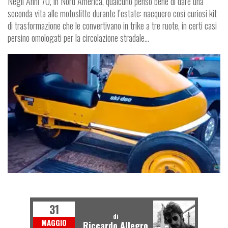
Negli Anni 70, in Nord America, qualcuno pensò bene di dare una
seconda vita alle motoslitte durante l’estate: nacquero così curiosi kit
di trasformazione che le convertivano in trike a tre ruote, in certi casi
persino omologati per la circolazione stradale…
NEWS
31
di
MAGGIO
Riccardo Allegro