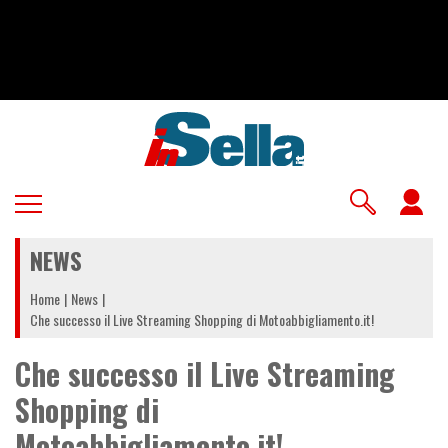
Salta
al
contenuto
principale
U
a
NEWS
m
Home
News
Che successo il Live Streaming Shopping di Motoabbigliamento.it!
Che successo il Live Streaming
Shopping di
Motoabbigliamento.it!