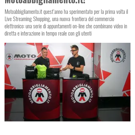
Motoabbigliamento.it quest’anno ha sperimentato per la prima volta il
Live Streaming Shopping, una nuova frontiera del commercio
elettronico: una serie di appuntamenti on-line che combinano video in
diretta e interazione in tempo reale con gli utenti
N
T
I
Z
I
E
A
L
L
A
E
T
D
O
R
E