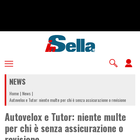
Salta
al
contenuto
principale
U
a
NEWS
m
Home
News
Autovelox e Tutor: niente multe per chi è senza assicurazione o revisione
Autovelox e Tutor: niente multe
per chi è senza assicurazione o
revisione