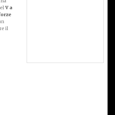
una
el
V a
forze
un
e il