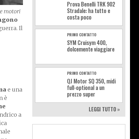
Prova Benelli TRK 902
Stradale: ha tutto e
 e motori
costa poco
engono
uerra. Il
PRIMO CONTATTO
SYM Cruisym 400,
dolcemente viaggiare
PRIMO CONTATTO
QJ Motor SQ 350, midi
full-optional a un
ma
e una
prezzo super
n è
he
LEGGI TUTTO »
indrico a
ica
nale