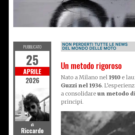
S
T
R
I
E
I
T
M
O
O
D
O
PUBBLICATO
25
Un metodo rigoroso
APRILE
Nato a Milano nel
1910
e lau
2026
Guzzi nel 1936
. L’esperien
a consolidare
un metodo d
principi.
I
m
di
Riccardo
a