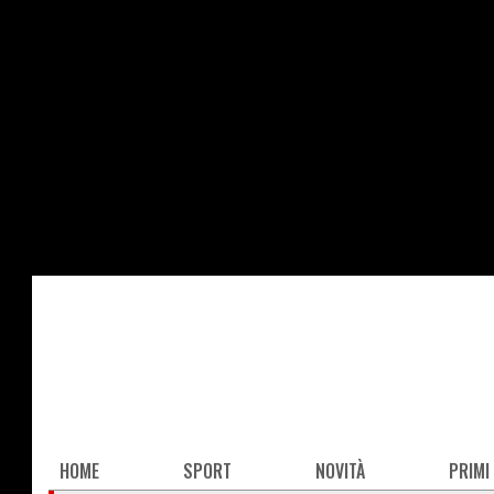
Salta
al
contenuto
principale
Main
HOME
SPORT
NOVITÀ
PRIMI
navigation