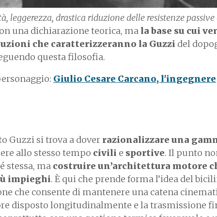
à, leggerezza, drastica riduzione delle resistenze passive
on una dichiarazione teorica, ma
la base su cui v
uzioni che caratterizzeranno la Guzzi
del dopog
eguendo questa filosofia.
 personaggio:
Giulio Cesare Carcano, l'ingegnere
o Guzzi si trova a dover
razionalizzare una gam
ere allo stesso tempo
civili
e
sportive
. Il punto no
sé stessa, ma
costruire un’architettura motore c
iù impieghi
. È qui che prende forma l’idea del bicil
ione che consente di mantenere una catena cinemat
ore disposto longitudinalmente e la trasmissione fi