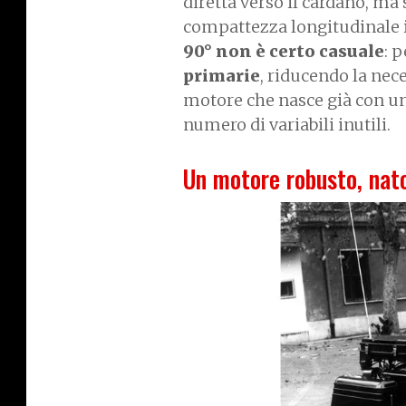
diretta verso il cardano, ma
compattezza longitudinale i
90° non è certo casuale
: 
primarie
, riducendo la nec
motore che nasce già con un’
numero di variabili inutili.
Un motore robusto, nato
I
m
a
g
e