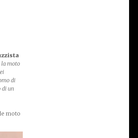
zzista
a la moto
ei
uomo di
 di un
lle moto