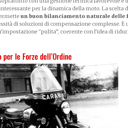
 soprattutto con una gestione termica favorevole e 
nteressante per la dinamica della moto. La scelta d
permette
un buon bilanciamento naturale delle 
essità di soluzioni di compensazione complesse. È 
impostazione “pulita”, coerente con l’idea di ridurr
 per le Forze dell’Ordine