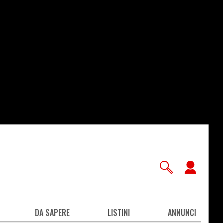
User
accou
men
DA SAPERE
LISTINI
ANNUNCI