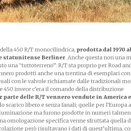
 della 450 R/T monocilindrica,
prodotta dal 1970 al
e statunitense Berliner
. Anche questa non una 
to una “tuttoterreno”: R/T sta proprio per Road and
ennero prodotti anche una trentina di esemplari con 
uali con le valvole richiamate dalle tradizionali mo
e 450 invece c’era il comando della distribuzione
 parte delle R/T vennero vendute in America e
 lo scarico libero e senza fanali; quelle per l’Europa
illuminazione ma furono prodotte in numeri talmen
una omologazione specifica venne sfruttata quella d
rcolazione però risultavano i dati di quest’ultima, c