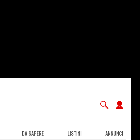
User
accou
men
DA SAPERE
LISTINI
ANNUNCI