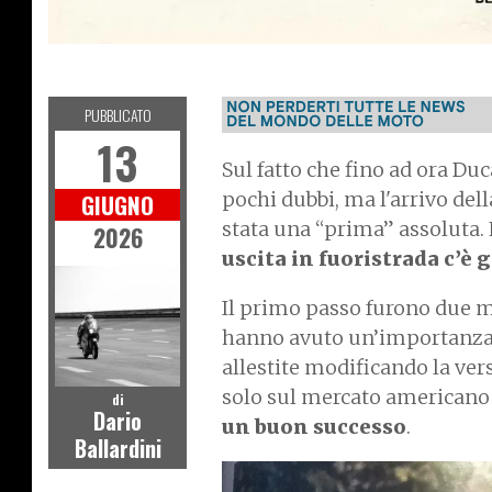
S
T
R
I
E
I
T
M
O
O
D
O
PUBBLICATO
13
Sul fatto che fino ad ora Du
pochi dubbi, ma l'arrivo del
GIUGNO
stata una “prima” assoluta. 
2026
uscita in fuoristrada c’è g
Il primo passo furono due m
hanno avuto un’importanza 
allestite modificando la ver
solo sul mercato americano i
di
Dario
un buon successo
.
Ballardini