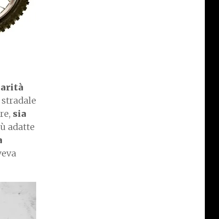
larità
 stradale
re,
sia
ù adatte
a
veva