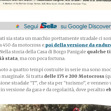
cati sia stata un marchio prettamente stradale ci so
la 450 da motocross e
poi della versione da endur
Nella storia della Casa di Borgo Panigale
qualche t
ià stata
, ma con poca fortuna.
oto a quattro tempi costruite in serie ma sono mod
marginale. Si tratta
delle 175 e 200 Motocross
(qu
sione stradale “T”, che sta per “turismo”, e vennero
n versione da gara e da regolarità, dove peraltro
e