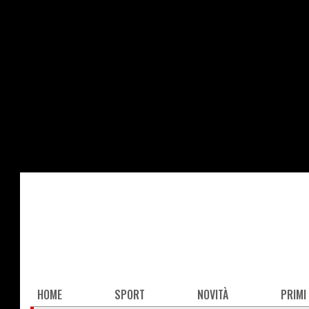
Salta
al
contenuto
principale
Main
HOME
SPORT
NOVITÀ
PRIMI
navigation