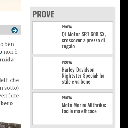
PROVE
PROVA
QJ Motor SRT 600 SX,
crossover a prezzo di
no ben
regalo
o
non è
imida
PROVA
Harley-Davidson
Nightster Special: ha
elli che
stile e va bene
i sotto)
 vendute
PROVA
bbero
Moto Morini Allthrike:
facile ma efficace