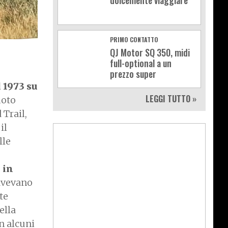
dolcemente viaggiare
PRIMO CONTATTO
QJ Motor SQ 350, midi
full-optional a un
prezzo super
 1973 su
LEGGI TUTTO »
moto
 Trail,
il
lle
 in
 avevano
te
ella
on alcuni