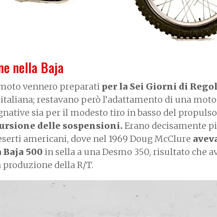
ne nella Baja
 moto vennero preparati
per la Sei Giorni di Rego
a italiana; restavano però l’adattamento di una moto
native sia per il modesto tiro in basso del propulso
scursione delle sospensioni.
Erano decisamente pi
 deserti americani, dove nel 1969 Doug McClure
avev
a Baja 500
in sella a una Desmo 350, risultato che a
a produzione della R/T.