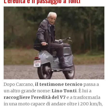
L’eredità e il passaggio a Tonti
I
m
a
g
e
Dopo Carcano,
il testimone tecnico
passa a
un altro grande nome:
Lino Tonti
. È lui a
raccogliere l’eredità del V7
e a trasformarla
in una moto capace di andare oltre i 200 km/h,