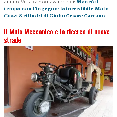
amaro. Ve la raccontavamo qui:
Mancò il
tempo non l'ingegno: la incredibile Moto
Guzzi 8 cilindri di Giulio Cesare Carcano
Il Mulo Meccanico e la ricerca di nuove
strade
I
m
a
g
e