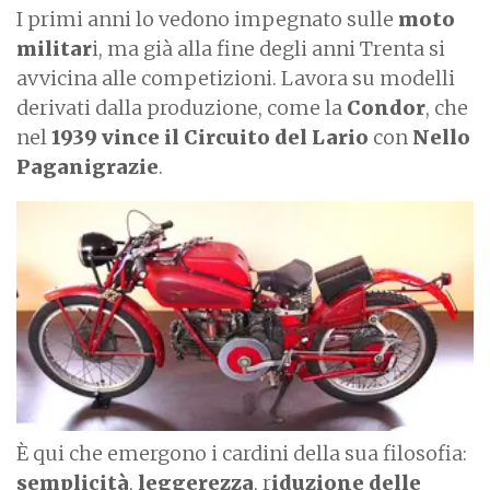
I primi anni lo vedono impegnato sulle
moto
militar
i, ma già alla fine degli anni Trenta si
avvicina alle competizioni. Lavora su modelli
derivati dalla produzione, come la
Condor
, che
nel
1939 vince il Circuito del Lario
con
Nello
Paganigrazie
.
I
m
a
g
e
È qui che emergono i cardini della sua filosofia:
semplicità
,
leggerezza
, r
iduzione delle