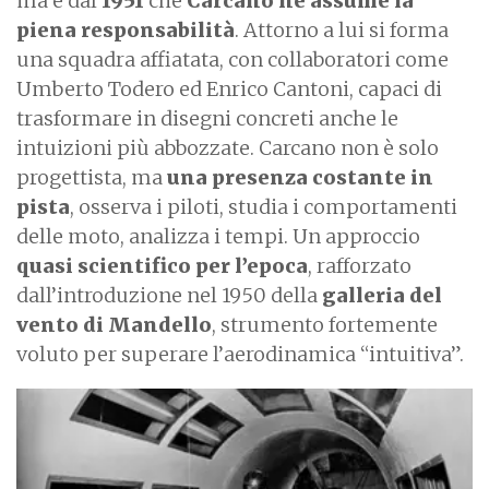
ma è dal
1951
che
Carcano ne assume la
piena responsabilità
. Attorno a lui si forma
una squadra affiatata, con collaboratori come
Umberto Todero ed Enrico Cantoni, capaci di
trasformare in disegni concreti anche le
intuizioni più abbozzate. Carcano non è solo
progettista, ma
una presenza costante in
pista
, osserva i piloti, studia i comportamenti
delle moto, analizza i tempi. Un approccio
quasi scientifico per l’epoca
, rafforzato
dall’introduzione nel 1950 della
galleria del
vento di Mandello
, strumento fortemente
voluto per superare l’aerodinamica “intuitiva”.
I
m
a