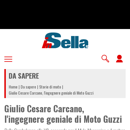
Salta
al
contenuto
principale
U
a
DA SAPERE
m
Home
Da sapere
Storie di moto
Giulio Cesare Carcano, l'ingegnere geniale di Moto Guzzi
Giulio Cesare Carcano,
l'ingegnere geniale di Moto Guzzi