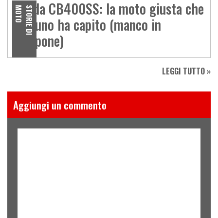
Honda CB400SS: la moto giusta che
O
S
T
O
R
I
E
D
I
M
O
T
nessuno ha capito (manco in
Giappone)
LEGGI TUTTO »
Aggiungi un commento