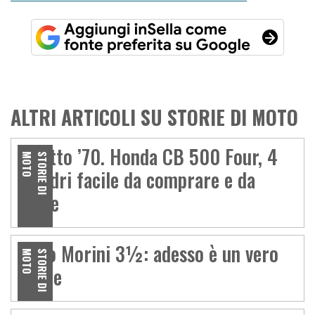
ALTRI ARTICOLI SU STORIE DI MOTO
A tutto ’70. Honda CB 500 Four, 4
O
S
T
O
R
I
E
D
I
M
O
T
cilindri facile da comprare e da
usare
Moto Morini 3½: adesso è un vero
O
S
T
O
R
I
E
D
I
M
O
T
affare