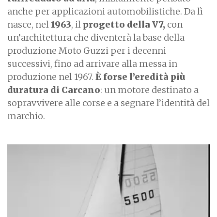
anche per applicazioni automobilistiche. Da lì
nasce, nel
1963
, il
progetto della V7,
con
un’architettura che diventerà la base della
produzione Moto Guzzi per i decenni
successivi, fino ad arrivare alla messa in
produzione nel 1967.
È forse l’eredità più
duratura di Carcano
: un motore destinato a
sopravvivere alle corse e a segnare l’identità del
marchio.
I
m
a
g
e