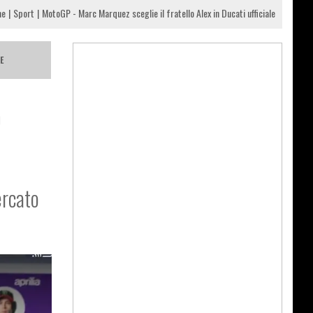
me
Sport
MotoGP - Marc Marquez sceglie il fratello Alex in Ducati ufficiale
E
o
ercato