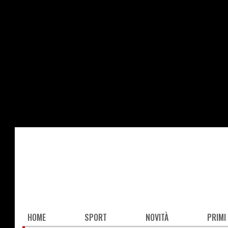
Salta
al
contenuto
principale
Main
HOME
SPORT
NOVITÀ
PRIMI
navigation