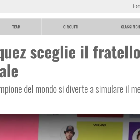
Ho
TEAM
CIRCUITI
CLASSIFICH
ez sceglie il fratell
iale
campione del mondo si diverte a simulare il m