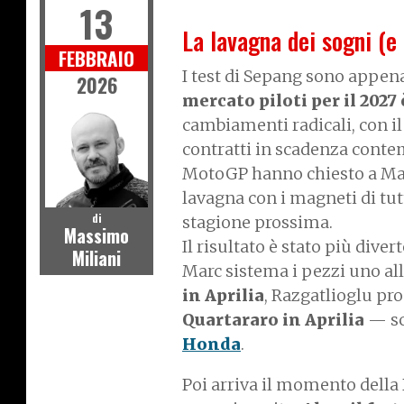
13
La lavagna dei sogni (e 
FEBBRAIO
I test di Sepang sono appen
2026
mercato piloti per il 2027
cambiamenti radicali, con il
contratti in scadenza contem
MotoGP hanno chiesto a Marc
lavagna con i magneti di tutt
di
stagione prossima.
Massimo
Il risultato è stato più div
Miliani
Marc sistema i pezzi uno all
in Aprilia
, Razgatlioglu pr
Quartararo in Aprilia
— sc
Honda
.
Poi arriva il momento della D