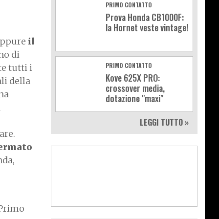
PRIMO CONTATTO
Prova Honda CB1000F:
la Hornet veste vintage!
 eppure
il
nno di
PRIMO CONTATTO
 tutti i
Kove 625X PRO:
li della
crossover media,
na
dotazione "maxi"
a
LEGGI TUTTO »
are.
fermato
nda,
. Primo