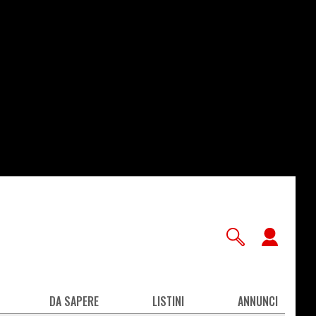
User
accou
men
DA SAPERE
LISTINI
ANNUNCI