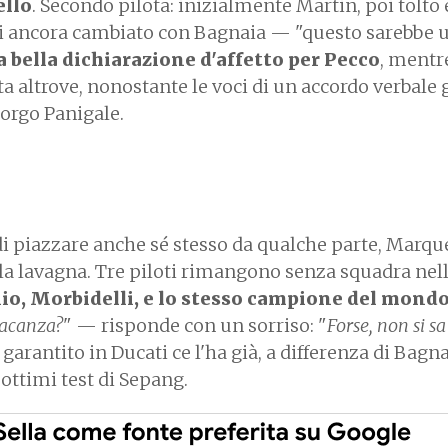
ello
. Secondo pilota: inizialmente Martin, poi tolto 
oi ancora cambiato con Bagnaia — "questo sarebbe u
 bella dichiarazione d'affetto per Pecco
, mentr
 altrove, nonostante le voci di un accordo verbale 
Borgo Panigale.
 piazzare anche sé stesso da qualche parte, Marque
lla lavagna. Tre piloti rimangono senza squadra nel
o, Morbidelli, e lo stesso campione del mond
vacanza?
" — risponde con un sorriso: "
Forse, non si sa
 garantito in Ducati ce l'ha già, a differenza di Bagna
 ottimi test di Sepang.