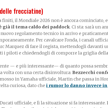
delle frecciatine)
a finiti, il Mondiale 2026 non è ancora cominciato,
 è già il tema caldo dei paddock
. Ci sta: sarà un a
 nuovo regolamento tecnico in arrivo e praticamente
poraneamente. Per cavalcare l'onda, i canali ufficia
 Marquez di fare il regista, mettendogli davanti u
i i piloti e chiedendogli di comporre la griglia dell
ertente — e più interessante— di quanto possa sembr
a volta con una certa disinvoltura:
Bezzecchi con
omosso in Yamaha ufficiale, Martin che passa in Ho
elta curiosa, dato che
i rumor lo danno invece in
ucati ufficiale, e lì la situazione si fa interessante