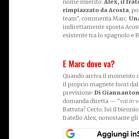
nome inserito:
Alex, il frat
rimpiazzato da Acosta
, p
team", commenta Marc.
Una
indirettamente sposta Acosta
esistente tra lo spagnolo e 
E Marc dove va?
Quando arriva il momento di
il proprio magnete fuori da
previsione:
Di Giannantoni
domanda diretta — "
vai in 
Battuta? Certo, lui il biennio
fratello Alex, nonostante gli