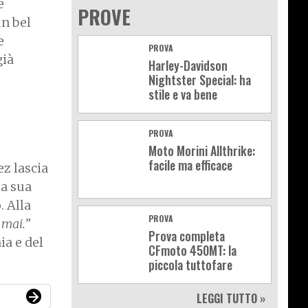
e
PROVE
n bel
e
PROVA
già
Harley-Davidson
Nightster Special: ha
stile e va bene
PROVA
Moto Morini Allthrike:
facile ma efficace
z lascia
la sua
o
. Alla
PROVA
 mai.
"
Prova completa
ia e del
CFmoto 450MT: la
piccola tuttofare
LEGGI TUTTO »