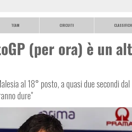
TEAM
CIRCUITI
CLASSIFICH
toGP (per ora) è un al
alesia al 18° posto, a quasi due secondi dal
ranno dure"