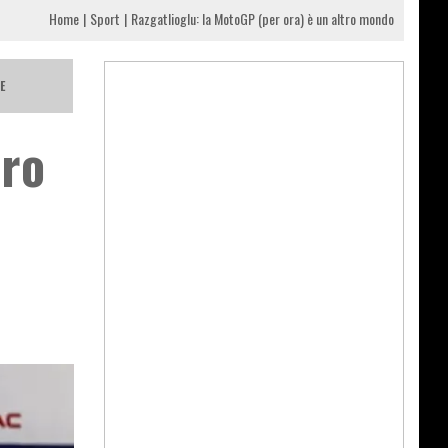
Home
Sport
Razgatlioglu: la MotoGP (per ora) è un altro mondo
E
tro