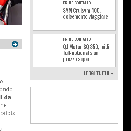
PRIMO CONTATTO
SYM Cruisym 400,
dolcemente viaggiare
PRIMO CONTATTO
QJ Motor SQ 350, midi
full-optional a un
prezzo super
LEGGI TUTTO »
no
mondo
i da
che
 pilota
o