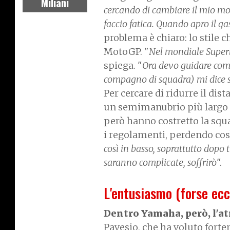
Miliani
cercando di cambiare il mio mod
faccio fatica. Quando apro il ga
problema è chiaro: lo stile
MotoGP. "
Nel mondiale Superb
spiega. "
Ora devo guidare come
compagno di squadra) mi dice sem
Per cercare di ridurre il dist
un semimanubrio più largo e
però hanno costretto la squa
i regolamenti, perdendo cos
così in basso, soprattutto dopo t
saranno complicate, soffrirò
".
L'entusiasmo (forse ec
Dentro Yamaha, però, l'at
Pavesio, che ha voluto fort