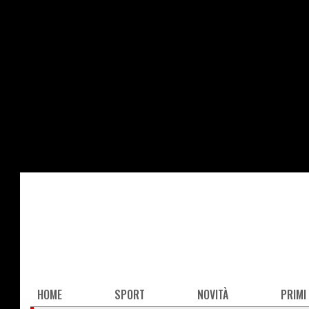
Salta
al
contenuto
principale
Main
HOME
SPORT
NOVITÀ
PRIMI
navigation