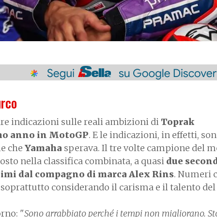
urco
re indicazioni sulle reali ambizioni di
Toprak
imo anno in MotoGP
. E le indicazioni, in effetti, so
le che
Yamaha
sperava. Il tre volte campione del 
osto nella classifica combinata, a quasi
due second
cimi dal compagno di marca Alex Rins
. Numeri 
 soprattutto considerando il carisma e il talento del
rno: "
Sono arrabbiato perché i tempi non migliorano. St