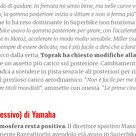
o di guidare. In frenata mi sento bene, ma nelle curve v
s, la gomma posteriore inizia a slittare e non si ferma più
"
 che lo ha reso dominante in Superbike non funziona
ike usavo la gomma posteriore per girare, con l'accelera
 in Moto2, accelerare in modo molto sensibile. Miller (s
pre di essere delicato, ma è più facile a dirsi che a farsi
acco dalla vetta,
Toprak ha chiesto modifiche all
 un assetto più carico sul posteriore. Cambiament
dra a scendere in pista senza le ali posteriori per r
ì prezioso carico aerodinamico. "
Non è facile per me
re titoli mondiali
", ammette con onestà. "
Le prime cin
cessivo) di Yamaha
mosfera resta positiva.
Il direttore sportivo Mas
emente Razgatlioglu avendolo già avuto in Superbike