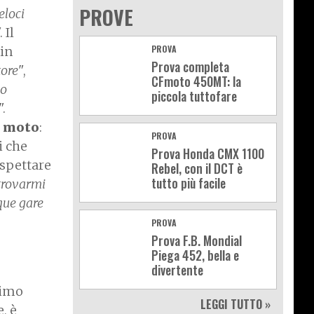
PROVE
eloci
. Il
PROVA
 in
Prova completa
tore
",
CFmoto 450MT: la
uo
piccola tuttofare
".
a moto
:
PROVA
i che
Prova Honda CMX 1100
ispettare
Rebel, con il DCT è
tutto più facile
 trovarmi
que gare
PROVA
Prova F.B. Mondial
Piega 452, bella e
divertente
simo
LEGGI TUTTO »
, è