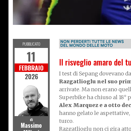
MOTOGP
PUBBLICATO
11
Il risveglio amaro del t
FEBBRAIO
I test di Sepang dovevano da
2026
Razgatlioglu nel suo pr
arrivate. Ma non erano quel
Superbike ha chiuso al 18° p
Alex Marquez e a otto de
hanno gelato le aspettative,
di
turco.
Massimo
Razgatlioglu non ci gira atto