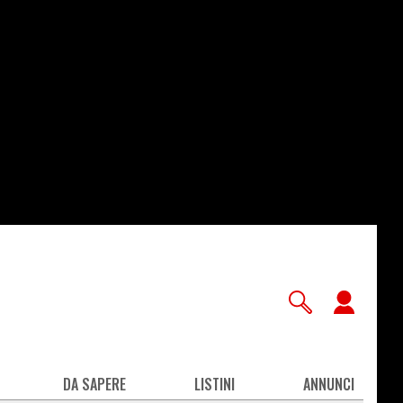
User
accou
men
DA SAPERE
LISTINI
ANNUNCI