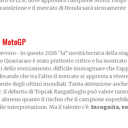
rco in LCR, dove approda il campione Moto2 Diogo 
ransizione e il mercato di Honda sarà sicuramente
a MotoGP
avvero- in questo 2026 “la” novità tecnica della stag
o Quartararo è stato piuttosto critico e ha mostrato
li dello svezzamento, difficile immaginare che l'ap
rando che tra l'altro il mercato si appresta a viver
lente degli ultimi mondiali. Tanta attenzione anche 
 il debutto di Toprak Razgatlioglu può valere tanto
, almeno quanto il rischio che il campione superbik
ile interpretazione. Ma il talento c'è.
Incognita, vo