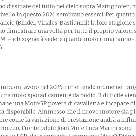
o dissipate del tutto nel cielo sopra Mattighofen, m
ivello in questo 2026 sembrano esserci. Per quanto
arancio (Binder, Vinales, Bastianini) la loro stagione 
o dimostrare una volta per tutte il proprio valore, 
TM – e bisognerà vedere quante moto rimarranno-
6
n buon lavoro nel 2025, rimettendo ordine nel pro
 una moto sporadicamente da podio. Il difficile vie
mane una MotoGP povera di cavalleria e incapace di
nza disponibile. Ammesso che il nuovo motore sia p
re come la variazione di prestazione andrà a influi
ezzo. Fronte piloti: Joan Mir e Luca Marini sono