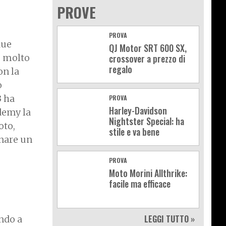
PROVE
PROVA
due
QJ Motor SRT 600 SX,
e molto
crossover a prezzo di
regalo
on la
o
3 ha
PROVA
Harley-Davidson
demy la
Nightster Special: ha
oto,
stile e va bene
gnare un
PROVA
Moto Morini Allthrike:
facile ma efficace
LEGGI TUTTO »
endo a