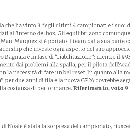
la che ha vinto 3 degli ultimi 4 campionati e i suoi 
dati all'interno del box. Gli equilibri sono comunqu
: Marc Marquez si è portato il team dalla sua parte c
 leadership che investe ogni aspetto del suo approcci
 Bagnaia è in fase di “riabilitazione”: mentre il #9
te dai problemi alla spalla, per il pilota dell'Aca
n la necessità di fare un bel reset. In quanto alla m
a” per due anni di fila e la nuova GP26 dovrebbe se
ella costanza di performance.
Riferimento, voto 9
e di Noale è stata la sorpresa del campionato, riusc