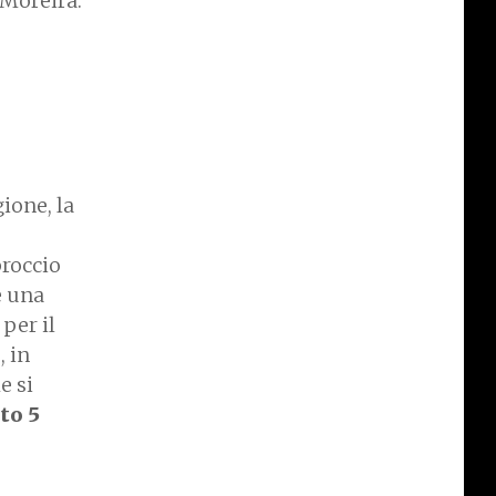
Moreira.
ione, la
proccio
e una
per il
, in
e si
to 5