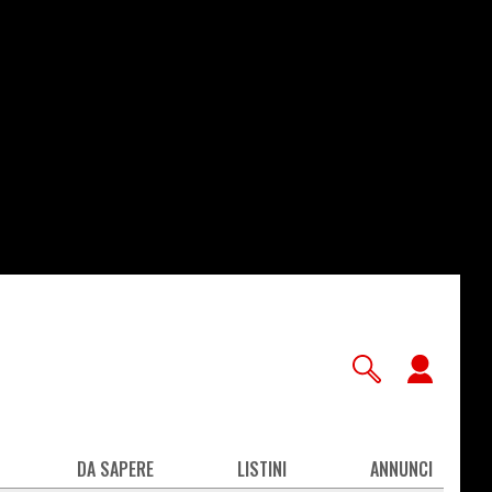
User
accou
men
DA SAPERE
LISTINI
ANNUNCI