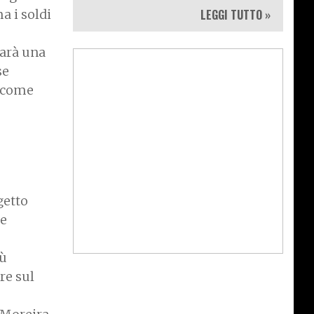
a i soldi
LEGGI TUTTO »
sarà una
se
 come
getto
ne
iù
re sul