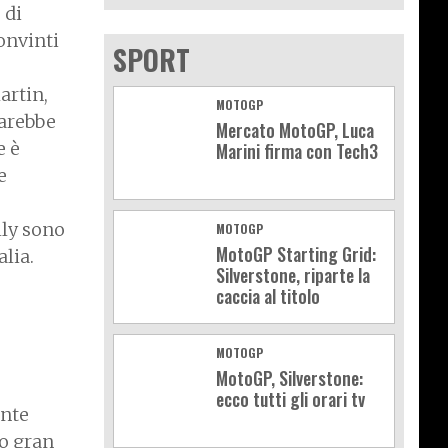
 di
onvinti
SPORT
artin,
MOTOGP
sarebbe
Mercato MotoGP, Luca
e è
Marini firma con Tech3
e
lly sono
MOTOGP
MotoGP Starting Grid:
alia.
Silverstone, riparte la
caccia al titolo
MOTOGP
MotoGP, Silverstone:
ecco tutti gli orari tv
ente
ro gran