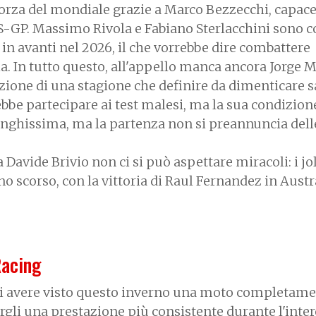
a forza del mondiale grazie a Marco Bezzecchi, capace
RS-GP. Massimo Rivola e Fabiano Sterlacchini sono c
 in avanti nel 2026, il che vorrebbe dire combattere
a. In tutto questo, all'appello manca ancora Jorge M
ione di una stagione che definire da dimenticare 
bbe partecipare ai test malesi, ma la sua condizion
lunghissima, ma la partenza non si preannuncia dell
 Davide Brivio non ci si può aspettare miracoli: i jo
nno scorso, con la vittoria di Raul Fernandez in Austr
Racing
di avere visto questo inverno una moto completam
rgli una prestazione più consistente durante l'inte