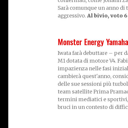
confermati, come Johann Za
Sarà comunque un anno di t
aggressivo.
Al bivio, voto 6
Monster Energy Yamah
Iwata farà debuttare – per d
M1 dotata di motore V4. Fabi
impazienza nelle fasi inizia
cambierà quest'anno, conside
delle sue sessioni più turbo
team satellite Prima Pramac:
termini mediatici e sportivi
bruci in un contesto di diffic