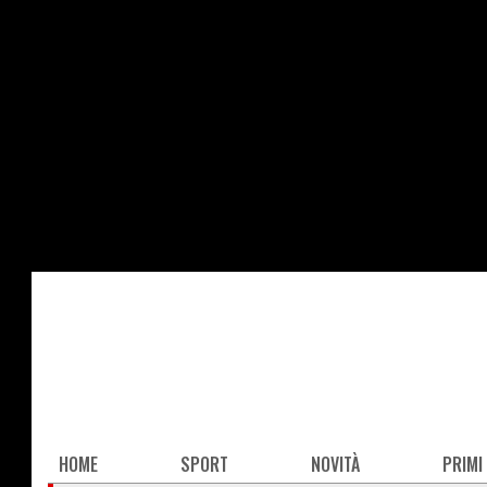
Salta
al
contenuto
principale
Main
HOME
SPORT
NOVITÀ
PRIMI
navigation