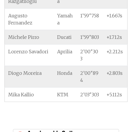
Razgatlioglu
a
Augusto
Yamah
1’59″758
+1.667s
Fernandez
a
Michele Pirro
Ducati
1’59″803
+1.712s
Lorenzo Savadori
Aprilia
2’00″30
+2.212s
3
Diogo Moreira
Honda
2’00″89
+2.803s
4
Mika Kallio
KTM
2’03″303
+5.112s