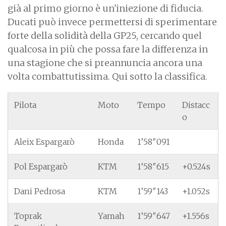
già al primo giorno è un'iniezione di fiducia.
Ducati può invece permettersi di sperimentare
forte della solidità della GP25, cercando quel
qualcosa in più che possa fare la differenza in
una stagione che si preannuncia ancora una
volta combattutissima. Qui sotto la classifica.
Pilota
Moto
Tempo
Distacc
o
Aleix Espargarò
Honda
1’58″091
Pol Espargarò
KTM
1’58″615
+0.524s
Dani Pedrosa
KTM
1’59″143
+1.052s
Toprak
Yamah
1’59″647
+1.556s