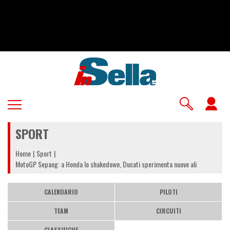
Salta
al
contenuto
principale
U
a
SPORT
m
Home
Sport
MotoGP Sepang: a Honda lo shakedown, Ducati sperimenta nuove ali
CALENDARIO
PILOTI
TEAM
CIRCUITI
CLASSIFICHE