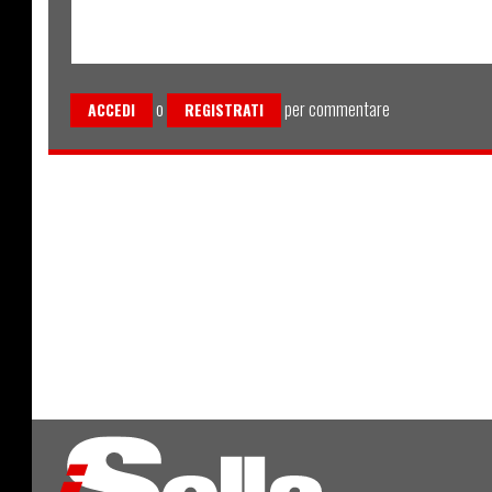
o
per commentare
ACCEDI
REGISTRATI