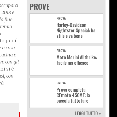
PROVE
occuparci
o 2018 e
PROVA
la fine
Harley-Davidson
Premio.
Nightster Special: ha
o
stile e va bene
o per il
e a casa
PROVA
cucina e
Moto Morini Allthrike:
re con gli
facile ma efficace
mi si è
si, con
rà
PROVA
Prova completa
CFmoto 450MT: la
piccola tuttofare
LEGGI TUTTO »