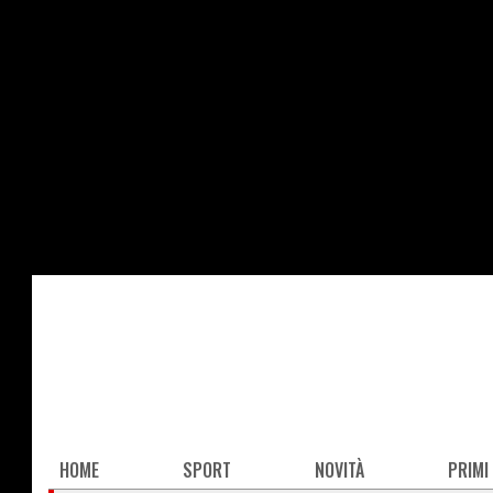
Salta
al
contenuto
principale
Main
HOME
SPORT
NOVITÀ
PRIMI
navigation