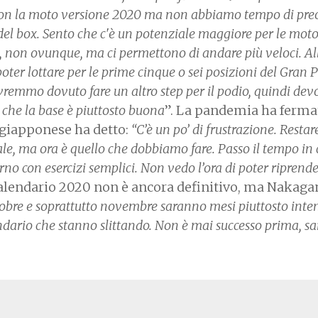
tà con la moto versione 2020 ma non abbiamo tempo di pre
e del box. Sento che c'è un potenziale maggiore per le mot
i, non ovunque, ma ci permettono di andare più veloci. Al
 poter lottare per le prime cinque o sei posizioni del Gran 
Avremmo dovuto fare un altro step per il podio, quindi dev
 che la base è piuttosto buona
”. La pandemia ha fermat
l giapponese ha detto:
“C’è un po’ di frustrazione. Restar
le, ma ora è quello che dobbiamo fare. Passo il tempo in 
no con esercizi semplici. Non vedo l’ora di poter riprende
 calendario 2020 non è ancora definitivo, ma Nakaga
obre e soprattutto novembre saranno mesi piuttosto inten
ndario che stanno slittando. Non è mai successo prima, sa