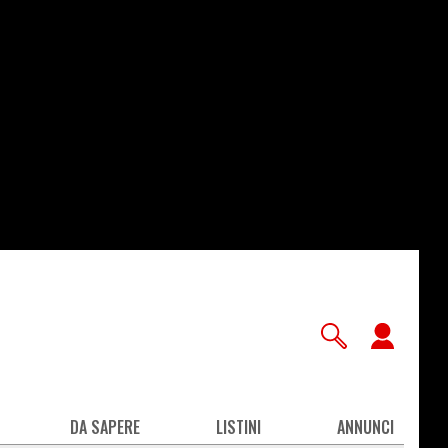
User
accou
men
DA SAPERE
LISTINI
ANNUNCI