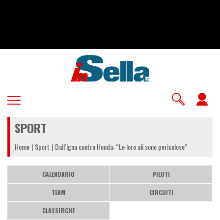
Salta
al
contenuto
principale
U
a
SPORT
m
Home
Sport
Dall’Igna contro Honda: “Le loro ali sono pericolose”
CALENDARIO
PILOTI
TEAM
CIRCUITI
CLASSIFICHE