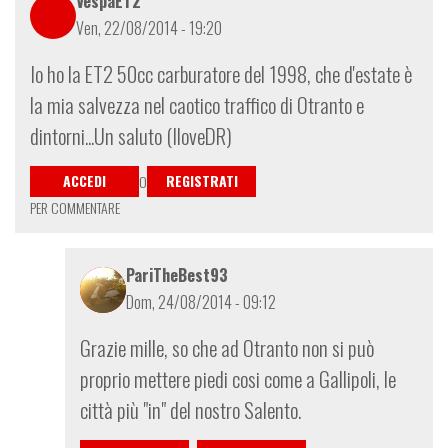
VespaET2
Ven, 22/08/2014 - 19:20
Io ho la ET2 50cc carburatore del 1998, che d'estate è
la mia salvezza nel caotico traffico di Otranto e
dintorni...Un saluto (IloveDR)
ACCEDI
REGISTRATI
O
PER COMMENTARE
PariTheBest93
Dom, 24/08/2014 - 09:12
In
Grazie mille, so che ad Otranto non si può
risposta
proprio mettere piedi cosi come a Gallipoli, le
a
città più "in" del nostro Salento.
Io
ho