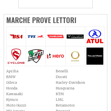
MARCHE PROVE LETTORI
Aprilia
Benelli
BMW
Ducati
Gilera
Harley-Davidson
Honda
Husqvarna
Kawasaki
KTM
Kymco
LML
Moto Guzzi
Betamotor
MV Agusta
Peugeot