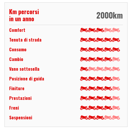
Km percorsi
2000
km
in un anno
Comfort
Tenuta di strada
Consumo
Cambio
Vano sottosella
Posizione di guida
Finiture
Prestazioni
Freni
Sospensioni