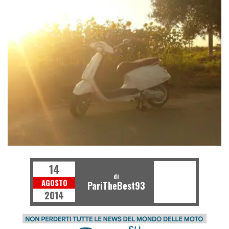
14
di
AGOSTO
PariTheBest93
2014