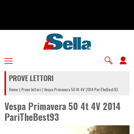
Salta
al
contenuto
principale
U
a
PROVE LETTORI
m
Home
Prove lettori
Vespa Primavera 50 4t 4V 2014 PariTheBest93
Vespa Primavera 50 4t 4V 2014
PariTheBest93