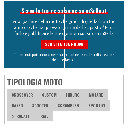
Scrivi la tua recensione su inSella.it
Vuoi parlare della moto che guidi, di quella di un tuo
amico o che hai provato prima dell'acquisto ? Puoi
farlo e pubblicare le tue opinioni sul sito di inSella
SCRIVI LA TUA PROVA
I contenuti potranno essere pubblicati nel portale a discrezione
della redazione
TIPOLOGIA MOTO
CROSSOVER
CUSTOM
ENDURO
MOTARD
NAKED
SCOOTER
SCRAMBLER
SPORTIVE
STRADALI
TRIAL