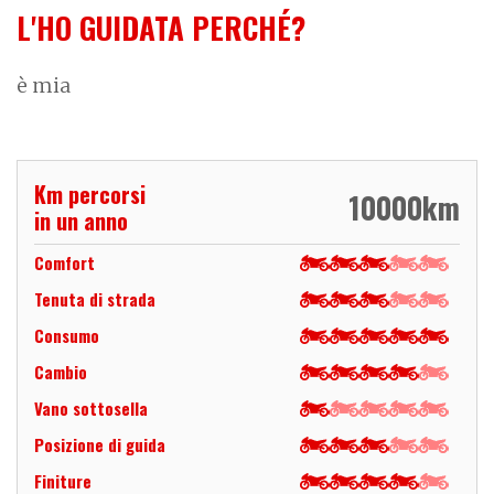
L'HO GUIDATA PERCHÉ?
è mia
Km percorsi
10000
km
in un anno
Comfort
Tenuta di strada
Consumo
Cambio
Vano sottosella
Posizione di guida
Finiture