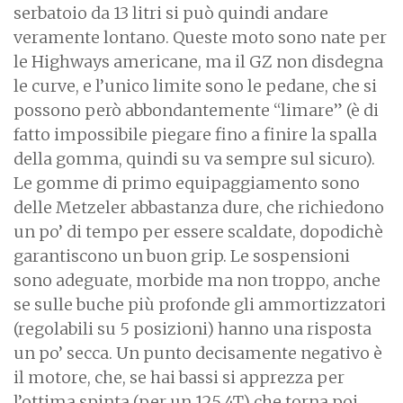
serbatoio da 13 litri si può quindi andare
veramente lontano. Queste moto sono nate per
le Highways americane, ma il GZ non disdegna
le curve, e l’unico limite sono le pedane, che si
possono però abbondantemente “limare” (è di
fatto impossibile piegare fino a finire la spalla
della gomma, quindi su va sempre sul sicuro).
Le gomme di primo equipaggiamento sono
delle Metzeler abbastanza dure, che richiedono
un po’ di tempo per essere scaldate, dopodichè
garantiscono un buon grip. Le sospensioni
sono adeguate, morbide ma non troppo, anche
se sulle buche più profonde gli ammortizzatori
(regolabili su 5 posizioni) hanno una risposta
un po’ secca. Un punto decisamente negativo è
il motore, che, se hai bassi si apprezza per
l’ottima spinta (per un 125 4T) che torna poi