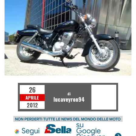
26
di
APRILE
lucaveyron94
2012