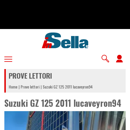
Salta
al
contenuto
principale
U
a
PROVE LETTORI
m
Home
Prove lettori
Suzuki GZ 125 2011 lucaveyron94
Suzuki GZ 125 2011 lucaveyron94