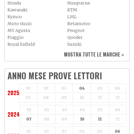
Honda
Husqvarna
Kawasaki
KTM
Kymco
LML
Moto Guzzi
Betamotor
MV Agusta
Peugeot
Piaggio
Qooder
Royal Enfield
Suzuki
Sym
Triumph
MOSTRA TUTTE LE MARCHE »
Vespa
Yamaha
Adiva
Adly
Aeon
Aspes
ANNO MESE PROVE LETTORI
Axy
Baotian
01
02
03
04
05
06
2025
07
08
09
10
11
12
01
02
03
04
05
06
2024
07
08
09
10
11
12
01
02
03
04
05
06