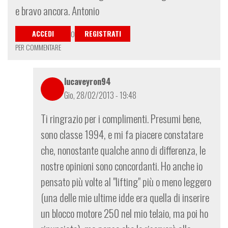
e bravo ancora. Antonio
ACCEDI
REGISTRATI
O
PER COMMENTARE
lucaveyron94
Gio, 28/02/2013 - 19:48
In
Ti ringrazio per i complimenti. Presumi bene,
risposta
sono classe 1994, e mi fa piacere constatare
a
che, nonostante qualche anno di differenza, le
Bravissimo
nostre opinioni sono concordanti. Ho anche io
lucaveyron
94
pensato più volte al "lifting" più o meno leggero
di
(una delle mie ultime idde era quella di inserire
an.di
un blocco motore 250 nel mio telaio, ma poi ho