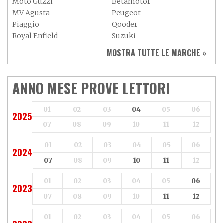
Moto Guzzi
Betamotor
MV Agusta
Peugeot
Piaggio
Qooder
Royal Enfield
Suzuki
Sym
Triumph
MOSTRA TUTTE LE MARCHE »
Vespa
Yamaha
Adiva
Adly
Aeon
Aspes
ANNO MESE PROVE LETTORI
Axy
Baotian
01
02
03
04
05
06
2025
07
08
09
10
11
12
01
02
03
04
05
06
2024
07
08
09
10
11
12
01
02
03
04
05
06
2023
07
08
09
10
11
12
01
02
03
04
05
06