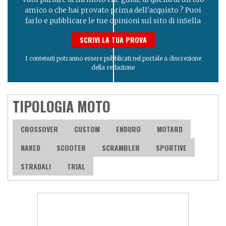
amico o che hai provato prima dell'acquisto ? Puoi
farlo e pubblicare le tue opinioni sul sito di inSella
SCRIVI LA TUA PROVA
I contenuti potranno essere pubblicati nel portale a discrezione
della redazione
TIPOLOGIA MOTO
CROSSOVER
CUSTOM
ENDURO
MOTARD
NAKED
SCOOTER
SCRAMBLER
SPORTIVE
STRADALI
TRIAL