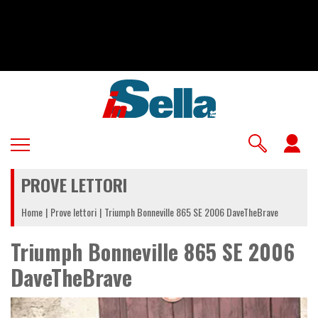
Salta
al
contenuto
principale
U
a
PROVE LETTORI
m
Home
Prove lettori
Triumph Bonneville 865 SE 2006 DaveTheBrave
Triumph Bonneville 865 SE 2006
DaveTheBrave