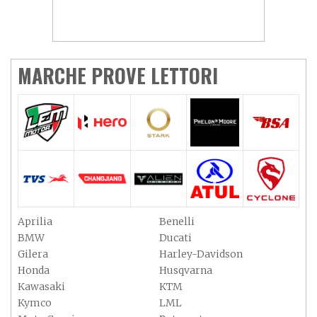
MARCHE PROVE LETTORI
Aprilia
Benelli
BMW
Ducati
Gilera
Harley-Davidson
Honda
Husqvarna
Kawasaki
KTM
Kymco
LML