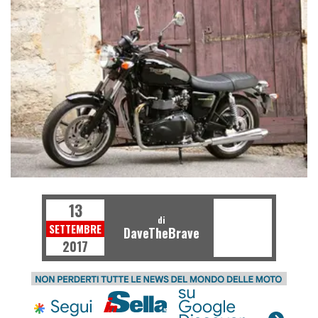
13
di
SETTEMBRE
DaveTheBrave
2017