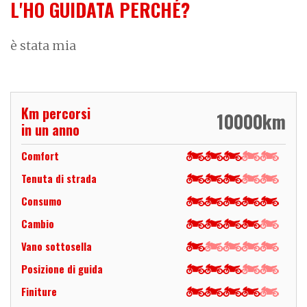
L'HO GUIDATA PERCHÉ?
è stata mia
Km percorsi
10000
km
in un anno
Comfort
Tenuta di strada
Consumo
Cambio
Vano sottosella
Posizione di guida
Finiture