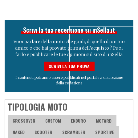
Scrivi la tua recensione su inSella.it
Vuoi parlare della moto che guidi, di quella di un tuo
amico o che hai provato prima dell'acquisto ? Puoi
farlo e pubblicare le tue opinioni sul sito di inSella
SCRIVI LA TUA PROVA
I contenuti potranno essere pubblicati nel portale a discrezione
della redazione
TIPOLOGIA MOTO
CROSSOVER
CUSTOM
ENDURO
MOTARD
NAKED
SCOOTER
SCRAMBLER
SPORTIVE