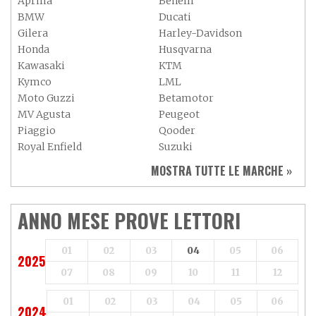
Aprilia
Benelli
BMW
Ducati
Gilera
Harley-Davidson
Honda
Husqvarna
Kawasaki
KTM
Kymco
LML
Moto Guzzi
Betamotor
MV Agusta
Peugeot
Piaggio
Qooder
Royal Enfield
Suzuki
Sym
Triumph
MOSTRA TUTTE LE MARCHE »
Vespa
Yamaha
Adiva
Adly
Aeon
Aspes
ANNO MESE PROVE LETTORI
Axy
Baotian
01
02
03
04
05
06
2025
07
08
09
10
11
12
01
02
03
04
05
06
2024