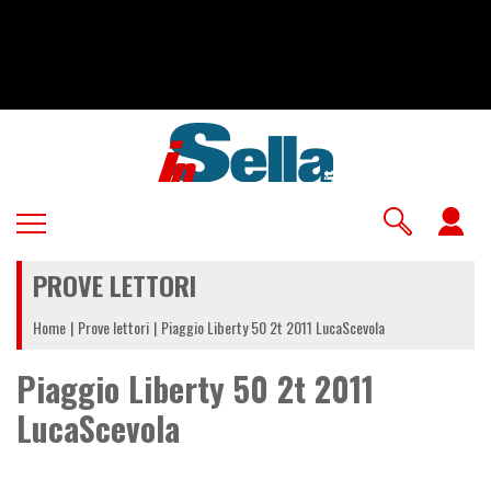
Salta
al
contenuto
principale
U
a
PROVE LETTORI
m
Home
Prove lettori
Piaggio Liberty 50 2t 2011 LucaScevola
Piaggio Liberty 50 2t 2011
LucaScevola