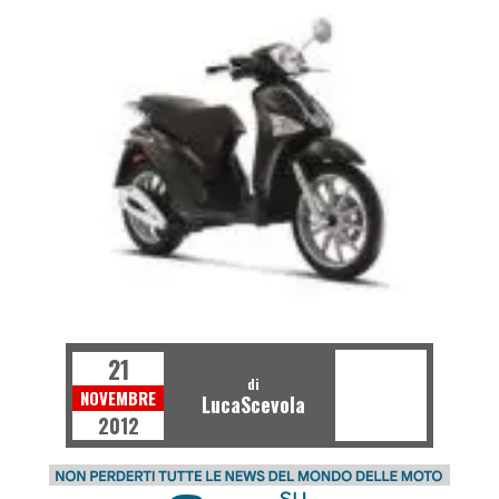
21
di
NOVEMBRE
LucaScevola
2012