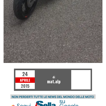
24
di
APRILE
mat.alp
2015