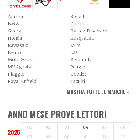
Aprilia
Benelli
BMW
Ducati
Gilera
Harley-Davidson
Honda
Husqvarna
Kawasaki
KTM
Kymco
LML
Moto Guzzi
Betamotor
MV Agusta
Peugeot
Piaggio
Qooder
Royal Enfield
Suzuki
Sym
Triumph
MOSTRA TUTTE LE MARCHE »
Vespa
Yamaha
Adiva
Adly
Aeon
Aspes
ANNO MESE PROVE LETTORI
Axy
Baotian
01
02
03
04
05
06
2025
07
08
09
10
11
12