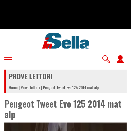
Salta
al
contenuto
principale
U
a
PROVE LETTORI
m
Home
Prove lettori
Peugeot Tweet Evo 125 2014 mat alp
Peugeot Tweet Evo 125 2014 mat
alp