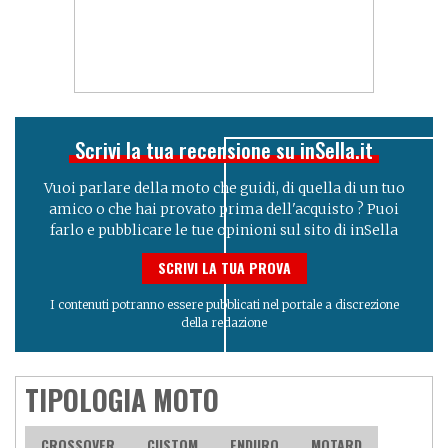
Scrivi la tua recensione su inSella.it
Vuoi parlare della moto che guidi, di quella di un tuo
amico o che hai provato prima dell'acquisto ? Puoi
farlo e pubblicare le tue opinioni sul sito di inSella
SCRIVI LA TUA PROVA
I contenuti potranno essere pubblicati nel portale a discrezione
della redazione
TIPOLOGIA MOTO
CROSSOVER
CUSTOM
ENDURO
MOTARD