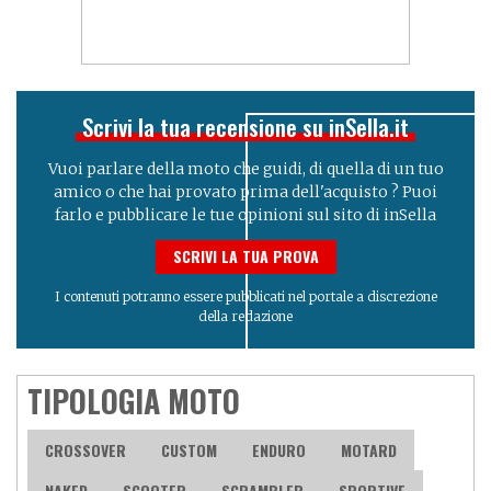
Scrivi la tua recensione su inSella.it
Vuoi parlare della moto che guidi, di quella di un tuo
amico o che hai provato prima dell'acquisto ? Puoi
farlo e pubblicare le tue opinioni sul sito di inSella
SCRIVI LA TUA PROVA
I contenuti potranno essere pubblicati nel portale a discrezione
della redazione
TIPOLOGIA MOTO
CROSSOVER
CUSTOM
ENDURO
MOTARD
NAKED
SCOOTER
SCRAMBLER
SPORTIVE