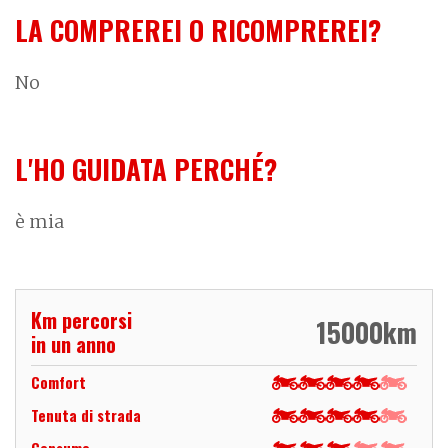
LA COMPREREI O RICOMPREREI?
No
L'HO GUIDATA PERCHÉ?
è mia
Km percorsi
15000
km
in un anno
Comfort
Tenuta di strada