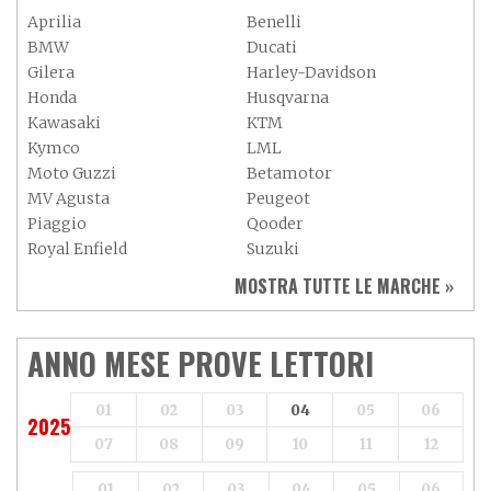
Aprilia
Benelli
BMW
Ducati
Gilera
Harley-Davidson
Honda
Husqvarna
Kawasaki
KTM
Kymco
LML
Moto Guzzi
Betamotor
MV Agusta
Peugeot
Piaggio
Qooder
Royal Enfield
Suzuki
Sym
Triumph
MOSTRA TUTTE LE MARCHE »
Vespa
Yamaha
Adiva
Adly
Aeon
Aspes
ANNO MESE PROVE LETTORI
Axy
Baotian
01
02
03
04
05
06
2025
07
08
09
10
11
12
01
02
03
04
05
06