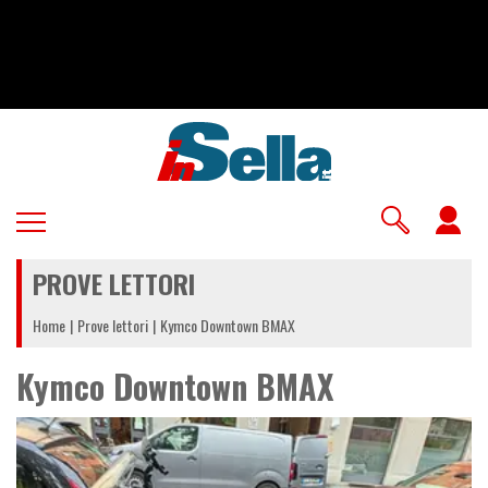
Salta
al
contenuto
principale
U
a
PROVE LETTORI
m
Home
Prove lettori
Kymco Downtown BMAX
Kymco Downtown BMAX