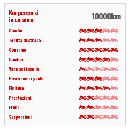
Km percorsi
10000
km
in un anno
Comfort
Tenuta di strada
Consumo
Cambio
Vano sottosella
Posizione di guida
Finiture
Prestazioni
Freni
Sospensioni