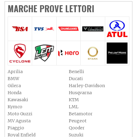
MARCHE PROVE LETTORI
Aprilia
Benelli
BMW
Ducati
Gilera
Harley-Davidson
Honda
Husqvarna
Kawasaki
KTM
Kymco
LML
Moto Guzzi
Betamotor
MV Agusta
Peugeot
Piaggio
Qooder
Royal Enfield
Suzuki