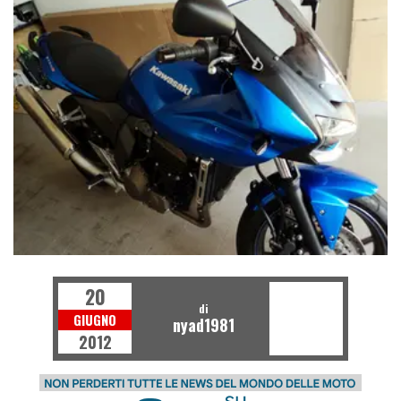
20
di
GIUGNO
nyad1981
2012