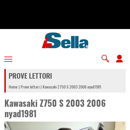
Salta
al
contenuto
principale
U
a
PROVE LETTORI
m
Home
Prove lettori
Kawasaki Z750 S 2003 2006 nyad1981
Kawasaki Z750 S 2003 2006
nyad1981