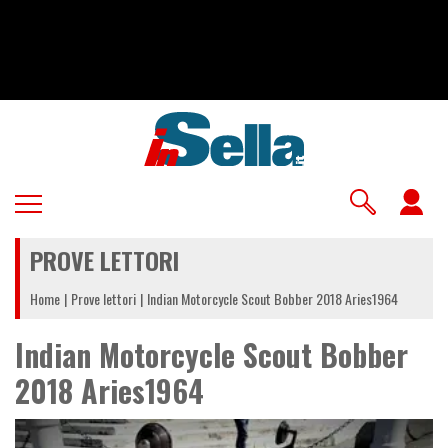
Salta
al
contenuto
principale
U
a
PROVE LETTORI
m
Home
Prove lettori
Indian Motorcycle Scout Bobber 2018 Aries1964
Indian Motorcycle Scout Bobber
2018 Aries1964