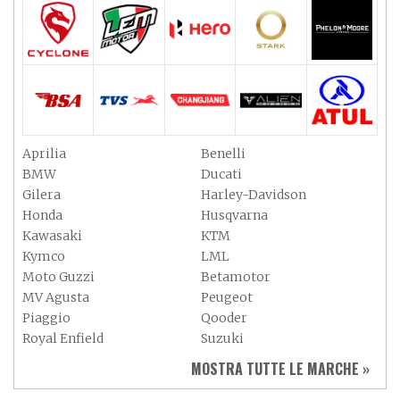
Aprilia
Benelli
BMW
Ducati
Gilera
Harley-Davidson
Honda
Husqvarna
Kawasaki
KTM
Kymco
LML
Moto Guzzi
Betamotor
MV Agusta
Peugeot
Piaggio
Qooder
Royal Enfield
Suzuki
Sym
Triumph
MOSTRA TUTTE LE MARCHE »
Vespa
Yamaha