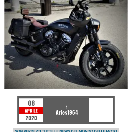
08
di
APRILE
Aries1964
2020