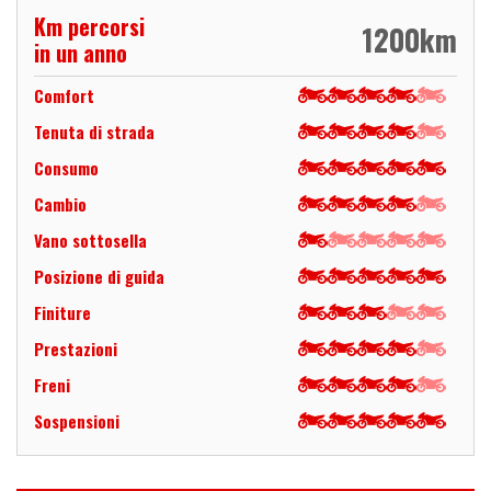
Km percorsi
1200
km
in un anno
Comfort
Tenuta di strada
Consumo
Cambio
Vano sottosella
Posizione di guida
Finiture
Prestazioni
Freni
Sospensioni