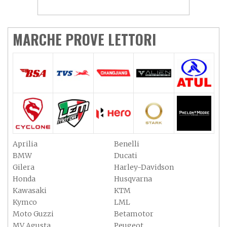
MARCHE PROVE LETTORI
Aprilia
Benelli
BMW
Ducati
Gilera
Harley-Davidson
Honda
Husqvarna
Kawasaki
KTM
Kymco
LML
Moto Guzzi
Betamotor
MV Agusta
Peugeot