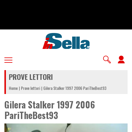
Salta
al
contenuto
principale
U
a
PROVE LETTORI
m
Home
Prove lettori
Gilera Stalker 1997 2006 PariTheBest93
Gilera Stalker 1997 2006
PariTheBest93