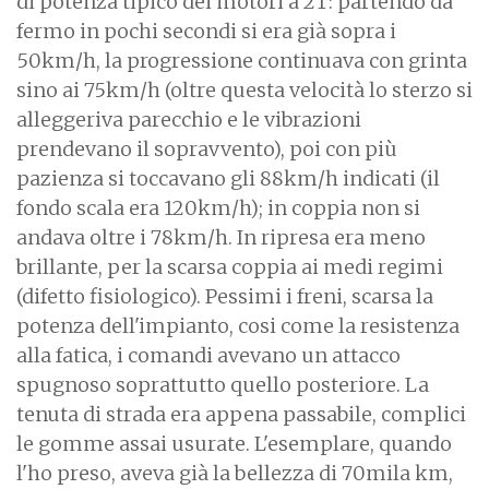
di potenza tipico dei motori a 2T: partendo da
fermo in pochi secondi si era già sopra i
50km/h, la progressione continuava con grinta
sino ai 75km/h (oltre questa velocità lo sterzo si
alleggeriva parecchio e le vibrazioni
prendevano il sopravvento), poi con più
pazienza si toccavano gli 88km/h indicati (il
fondo scala era 120km/h); in coppia non si
andava oltre i 78km/h. In ripresa era meno
brillante, per la scarsa coppia ai medi regimi
(difetto fisiologico). Pessimi i freni, scarsa la
potenza dell'impianto, cosi come la resistenza
alla fatica, i comandi avevano un attacco
spugnoso soprattutto quello posteriore. La
tenuta di strada era appena passabile, complici
le gomme assai usurate. L'esemplare, quando
l'ho preso, aveva già la bellezza di 70mila km,