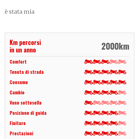
è stata mia
Km percorsi
2000
km
in un anno
Comfort
Tenuta di strada
Consumo
Cambio
Vano sottosella
Posizione di guida
Finiture
Prestazioni