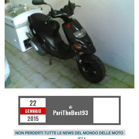
22
di
GENNAIO
PariTheBest93
2015