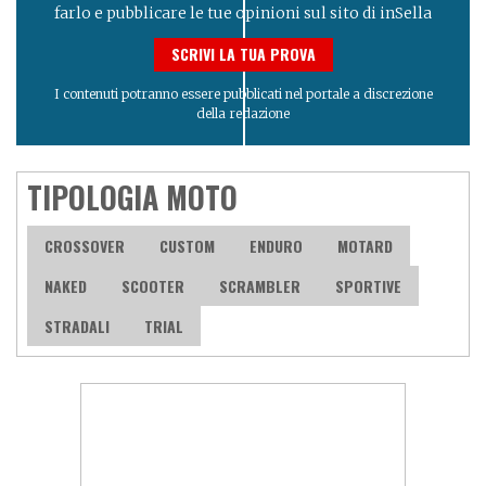
farlo e pubblicare le tue opinioni sul sito di inSella
SCRIVI LA TUA PROVA
I contenuti potranno essere pubblicati nel portale a discrezione
della redazione
TIPOLOGIA MOTO
CROSSOVER
CUSTOM
ENDURO
MOTARD
NAKED
SCOOTER
SCRAMBLER
SPORTIVE
STRADALI
TRIAL