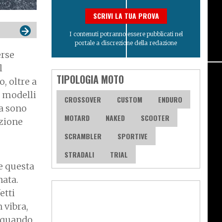
SCRIVI LA TUA PROVA
I contenuti potranno essere pubblicati nel
portale a discrezione della redazione
erse
l
TIPOLOGIA MOTO
, oltre a
 modelli
CROSSOVER
CUSTOM
ENDURO
ma sono
MOTARD
NAKED
SCOOTER
azione
SCRAMBLER
SPORTIVE
STRADALI
TRIAL
he questa
nata.
etti
n vibra,
a quando