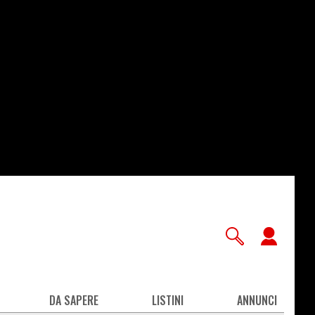
User
accou
men
DA SAPERE
LISTINI
ANNUNCI