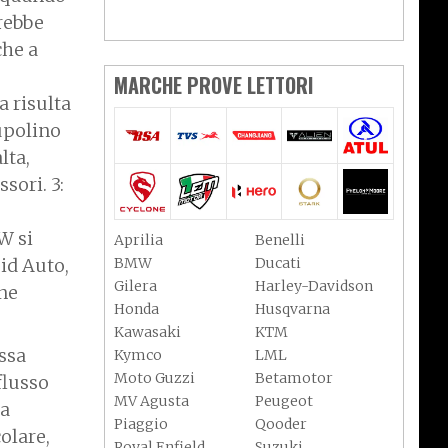
arebbe
che a
MARCHE PROVE LETTORI
 risulta
cupolino
lta,
sori. 3:
W si
Aprilia
Benelli
BMW
Ducati
oid Auto,
Gilera
Harley-Davidson
ne
Honda
Husqvarna
Kawasaki
KTM
ssa
Kymco
LML
Moto Guzzi
Betamotor
 flusso
MV Agusta
Peugeot
na
Piaggio
Qooder
olare,
Royal Enfield
Suzuki