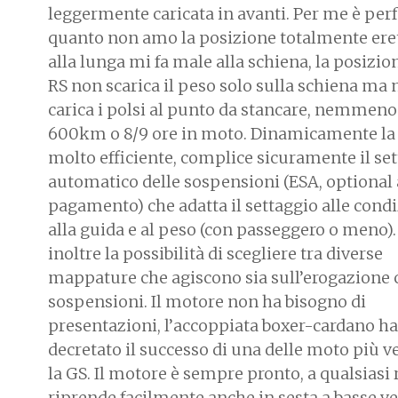
leggermente caricata in avanti. Per me è perf
quanto non amo la posizione totalmente ere
alla lunga mi fa male alla schiena, la posizio
RS non scarica il peso solo sulla schiena ma
carica i polsi al punto da stancare, nemmen
600km o 8/9 ore in moto. Dinamicamente la
molto efficiente, complice sicuramente il se
automatico delle sospensioni (ESA, optional 
pagamento) che adatta il settaggio alle condi
alla guida e al peso (con passeggero o meno).
inoltre la possibilità di scegliere tra diverse
mappature che agiscono sia sull’erogazione 
sospensioni. Il motore non ha bisogno di
presentazioni, l’accoppiata boxer-cardano ha
decretato il successo di una delle moto più v
la GS. Il motore è sempre pronto, a qualsiasi
riprende facilmente anche in sesta a basse ve