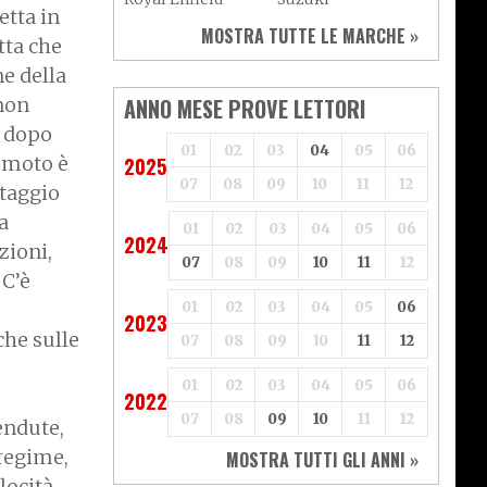
etta in
Sym
Triumph
MOSTRA TUTTE LE MARCHE »
tta che
Vespa
Yamaha
ne della
Adiva
Adly
Aeon
Aspes
ANNO MESE PROVE LETTORI
 non
Axy
Baotian
o dopo
01
02
03
04
05
06
 moto è
2025
07
08
09
10
11
12
ttaggio
a
01
02
03
04
05
06
2024
zioni,
07
08
09
10
11
12
 C’è
01
02
03
04
05
06
2023
che sulle
07
08
09
10
11
12
01
02
03
04
05
06
2022
07
08
09
10
11
12
endute,
 regime,
MOSTRA TUTTI GLI ANNI »
locità,