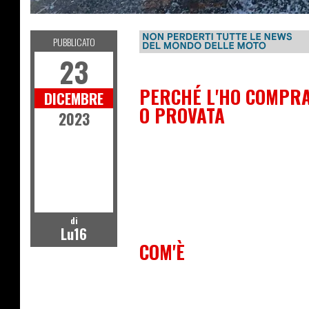
PUBBLICATO
23
PERCHÉ L'HO COMPR
DICEMBRE
O PROVATA
2023
di
Lu16
COM'È