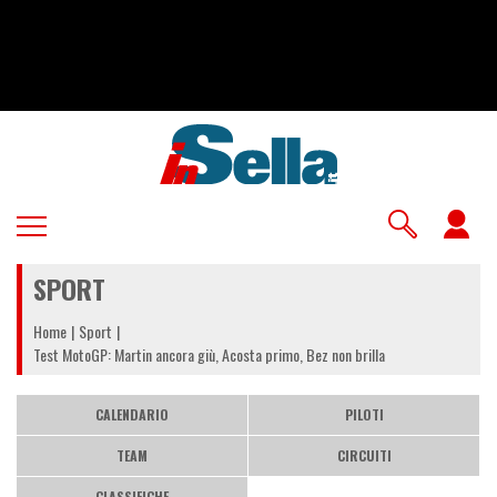
Salta
al
contenuto
principale
U
a
SPORT
m
Home
Sport
Test MotoGP: Martin ancora giù, Acosta primo, Bez non brilla
CALENDARIO
PILOTI
TEAM
CIRCUITI
CLASSIFICHE