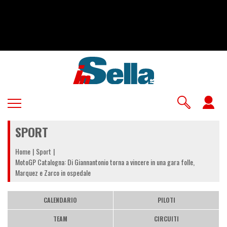
Salta
al
contenuto
principale
U
a
SPORT
m
Home
Sport
MotoGP Catalogna: Di Giannantonio torna a vincere in una gara folle,
Marquez e Zarco in ospedale
CALENDARIO
PILOTI
TEAM
CIRCUITI