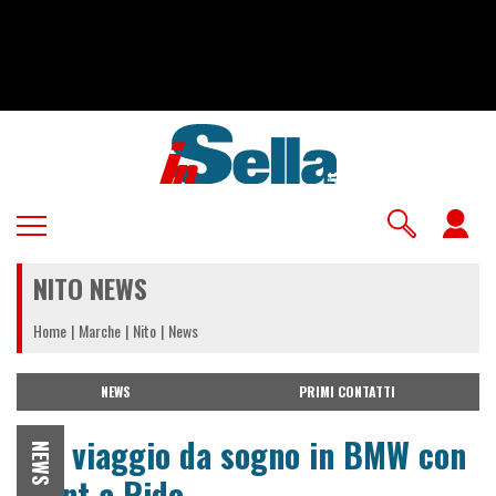
Salta
al
contenuto
principale
U
a
NITO NEWS
m
Home
Marche
Nito
News
NEWS
PRIMI CONTATTI
Un viaggio da sogno in BMW con
NEWS
Rent a Ride